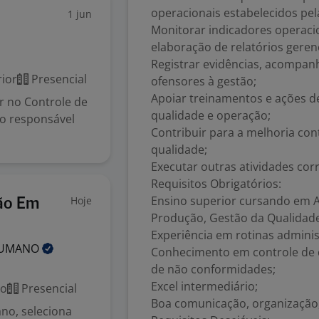
operacionais estabelecidos pe
1 jun
Monitorar indicadores operaci
elaboração de relatórios gerenc
Registrar evidências, acompanh
ior
Presencial
ofensores à gestão;
Apoiar treinamentos e ações d
r no Controle de
qualidade e operação;
o responsável
Contribuir para a melhoria con
qualidade;
Executar outras atividades corr
Requisitos Obrigatórios:
Ensino superior cursando em A
Hoje
ão Em
Produção, Gestão da Qualidade
Experiência em rotinas administ
UMANO
Conhecimento em controle de q
de não conformidades;
Excel intermediário;
co
Presencial
Boa comunicação, organização,
o, seleciona