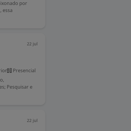
aixonado por
, essa
22 jul
ior
Presencial
o,
s; Pesquisar e
22 jul