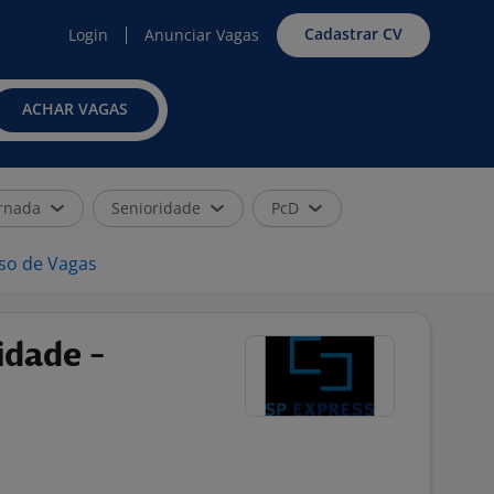
Cadastrar CV
Login
Anunciar Vagas
ACHAR VAGAS
rnada
Senioridade
PcD
iso de Vagas
idade -