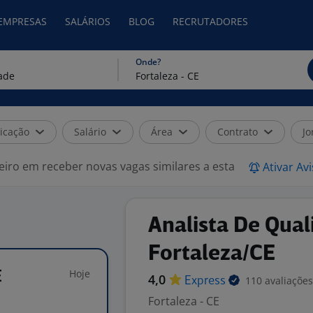
 EMPRESAS
SALÁRIOS
BLOG
RECRUTADORES
Onde?
icação
Salário
Área
Contrato
Jo
eiro em receber novas vagas similares a esta
Ativar Av
Analista De Qual
Fortaleza/CE
Hoje
E
4,0
110 avaliações
Express
Fortaleza - CE