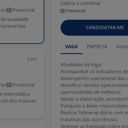
Salário a combinar
ior
Presencial
Presencial
 de qualidade
acional das
CANDIDATAR-ME
VAGA
EMPRESA
AVAL
3 jun
Atividades da Vaga:
Acompanhar os indicadores de 
desempenho operacional das u
ior
Presencial
Identificar desvios operaciona
oportunidades de melhoria;
e Intermédica
Apoiar a elaboração, acompanh
a um dos maiores
franquias e áreas responsáveis
Realizar follow-up diário com 
tratativas das ocorrências;
Orientar as franquias sobre p