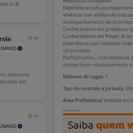
Requisitos Desejáveis:
te, a LR
Experiência com acompanhamen
Vivência com análise de indica
acompanhamento de ocorrênci
Conhecimento em processos log
Conhecimento em Power BI ou o
30 jul
role
Experiência com sistemas inte
UMANO
corporativa;
Perfil proativo, com facilidade
manter bom relacionamento co
no seleciona
Número de vagas:
1
 atuação em
Tipo de contrato e Jornada:
Efe
Área Profissional:
Analista em Q
30 jul
UMANO