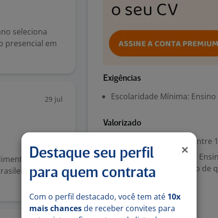
no seleciona
ão presencial em
Exigências
Escolaridade Mínima: Ensino
29 jul
Valorizado
Experiência desejada: Entre 1
Destaque seu perfil
Ensino Médio (2º Grau); Ensi
ndimento médico e
Ensino Superior, Gestão de q
rasileiros que
para quem contrata
Denunciar vaga
Com o perfil destacado, você tem até
10x
mais chances
de receber convites para