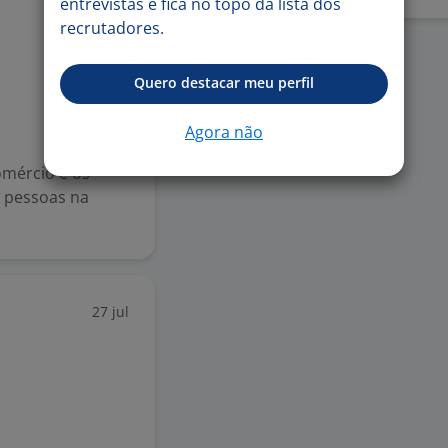
entrevistas e fica no topo da lista dos
28 jul
recrutadores.
Quero destacar meu perfil
Agora não
mércio e os
s pessoas na
27 jul