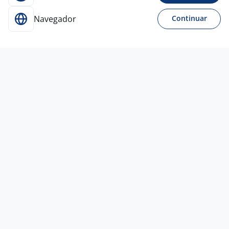
Navegador
Continuar
Para Candidatos
Acesse o site de empregos líder e se candidate a
vagas adequadas ao seu perfil de forma fácil e
rápida.