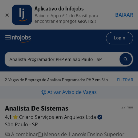
Aplicativo do Infojobs
BAIXAR
Baixe o App nº 1 do Brasil para
encontrar empregos
GRÁTIS!!
Login
2
FILTRAR
Vagas de Emprego de Analista Programador PHP em São Paulo - SP
Ativar Aviso de Vagas
27 mai
Analista De Sistemas
4,1
Criarq Serviços em Arquivos
Ltda
São Paulo - SP
A combinar
Menos de 1 ano
Ensino Superior