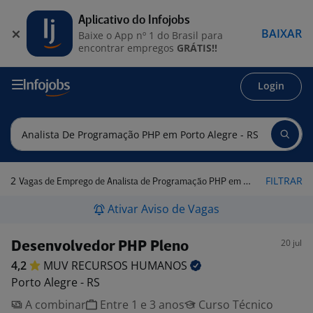
Aplicativo do Infojobs
BAIXAR
Baixe o App nº 1 do Brasil para
encontrar empregos
GRÁTIS!!
Login
2
FILTRAR
Vagas de Emprego de Analista de Programação PHP em Porto Alegre - RS
Ativar Aviso de Vagas
20 jul
Desenvolvedor PHP Pleno
4,2
MUV RECURSOS
HUMANOS
Porto Alegre - RS
A combinar
Entre 1 e 3 anos
Curso Técnico