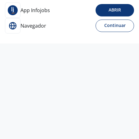
App Infojobs
ABRIR
Navegador
Continuar
Para Candidatos
Acesse o site de empregos líder e se candidate a
vagas adequadas ao seu perfil de forma fácil e
rápida.