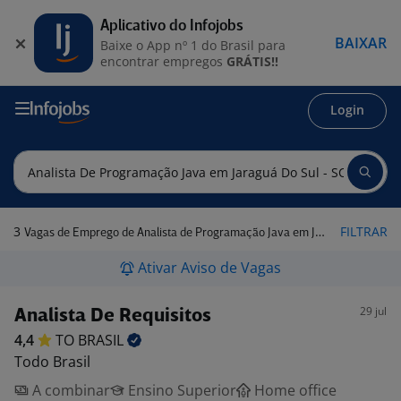
Aplicativo do Infojobs
BAIXAR
Baixe o App nº 1 do Brasil para
encontrar empregos
GRÁTIS!!
Login
3
FILTRAR
Vagas de Emprego de Analista de Programação Java em Jaraguá do Sul - SC
Ativar Aviso de Vagas
29 jul
Analista De Requisitos
4,4
TO
BRASIL
Todo Brasil
A combinar
Ensino Superior
Home office