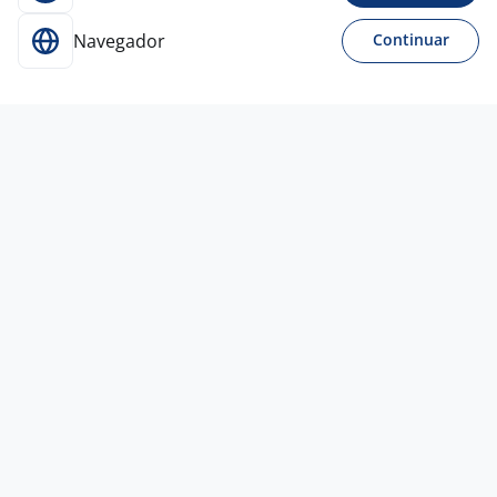
Navegador
Continuar
Para Candidatos
Acesse o site de empregos líder e se candidate a
vagas adequadas ao seu perfil de forma fácil e
rápida.