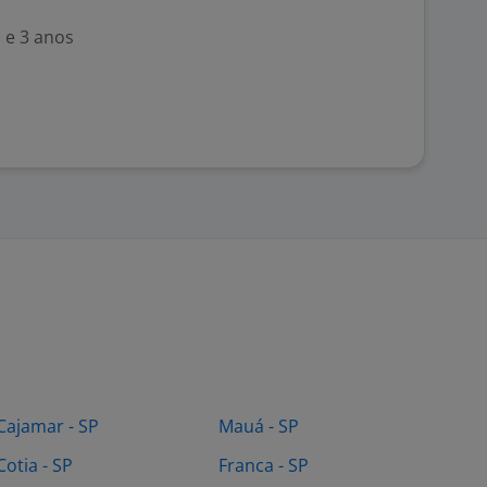
 e 3 anos
Cajamar - SP
Mauá - SP
Cotia - SP
Franca - SP