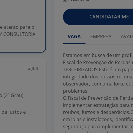
CANDIDATAR-ME
e atento para o
LLY CONSULTORIA
VAGA
EMPRESA
AVAL
Estamos em busca de um profis
Fiscal de Prevenção de Perda
2 jun
TERCEIRIZADOS.Este é um papel
integridade dos nossos recurso
observador, com uma forte étic
problemas.
 (2º Grau)
O Fiscal de Prevenção de Perda
implementar estratégias para 
 de furtos e
roubos, furtos e desperdícios.O
em lojas e instalações, identif
segurança para implementar me