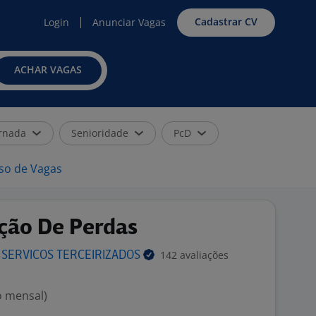
Cadastrar CV
Login
Anunciar Vagas
ACHAR VAGAS
rnada
Senioridade
PcD
iso de Vagas
nção De Perdas
142 avaliações
 SERVICOS
TERCEIRIZADOS
o mensal)