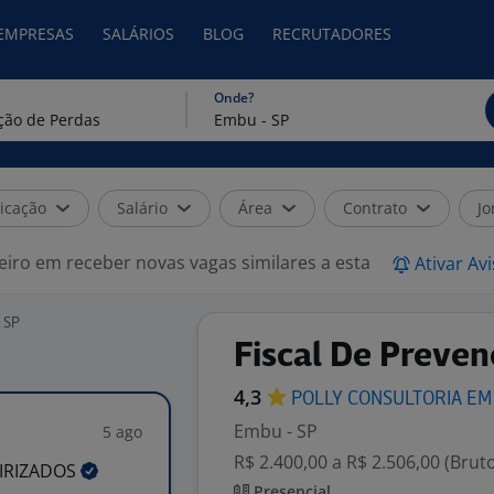
 EMPRESAS
SALÁRIOS
BLOG
RECRUTADORES
Onde?
icação
Salário
Área
Contrato
Jo
eiro em receber novas vagas similares a esta
Ativar Av
 SP
Fiscal De Preve
4,3
POLLY CONSULTORIA EM
Embu - SP
5 ago
R$ 2.400,00 a R$ 2.506,00 (Brut
IRIZADOS
Presencial