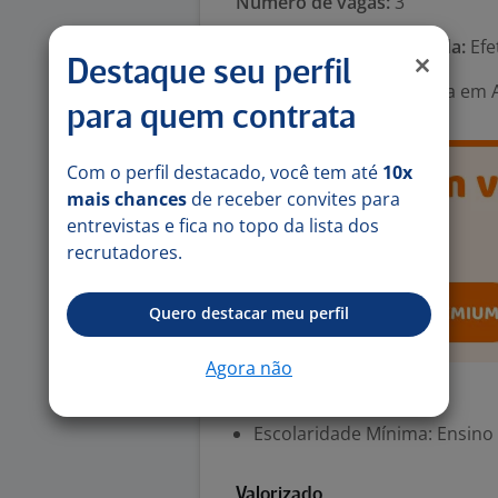
Número de vagas:
3
Tipo de contrato e Jornada:
Efe
Destaque seu perfil
Área Profissional:
Analista em A
para quem contrata
Com o perfil destacado, você tem até
10x
mais chances
de receber convites para
entrevistas e fica no topo da lista dos
recrutadores.
Quero destacar meu perfil
Agora não
Exigências
Escolaridade Mínima: Ensino
Valorizado