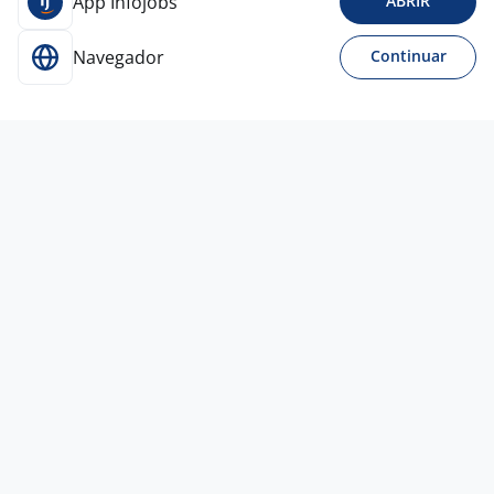
App Infojobs
ABRIR
Navegador
Continuar
30 jul
MÉDICO VETERINÁRIO - IBMR
4,5
Ânima
Educação
Rio de Janeiro - RJ
A combinar
Ensino Superior
Presencial
30 jul
Analista De Endomarketing Jr.
4,5
Empresa
confidencial
Rio de Janeiro - RJ