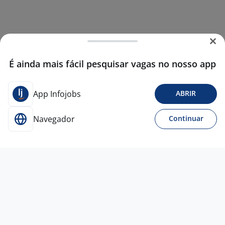
É ainda mais fácil pesquisar vagas no nosso app
App Infojobs
ABRIR
Navegador
Continuar
17 jun
VAGAS EM TODO O BRASIL
RHF Talentos Piçarras –
Estação/SC