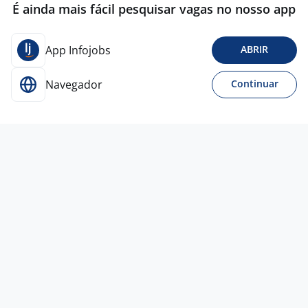
É ainda mais fácil pesquisar vagas no nosso app
App Infojobs
ABRIR
Navegador
Continuar
Para Candidatos
Acesse o site de empregos líder e se candidate a
vagas adequadas ao seu perfil de forma fácil e
rápida.