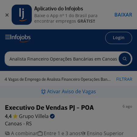
Aplicativo do Infojobs
BAIXAR
Baixe o App nº 1 do Brasil para
encontrar empregos
GRÁTIS!!
Login
4
FILTRAR
Vagas de Emprego de Analista Financeiro Operações Bancárias em Canoas - RS
Ativar Aviso de Vagas
6 ago
Executivo De Vendas PJ - POA
4,4
Grupo
Villela
Canoas - RS
A combinar
Entre 1 e 3 anos
Ensino Superior