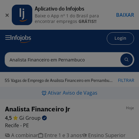
Aplicativo do Infojobs
BAIXAR
Baixe o App nº 1 do Brasil para
encontrar empregos
GRÁTIS!!
Login
55
FILTRAR
Vagas de Emprego de Analista Financeiro em Pernambuco
Ativar Aviso de Vagas
Hoje
Analista Financeiro Jr
4,5
Gi
Group
Recife - PE
A combinar
Entre 1 e 3 anos
Ensino Superior