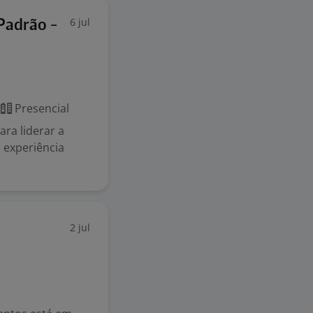
6 jul
Padrão -
r
Presencial
ra liderar a
 experiência
2 jul