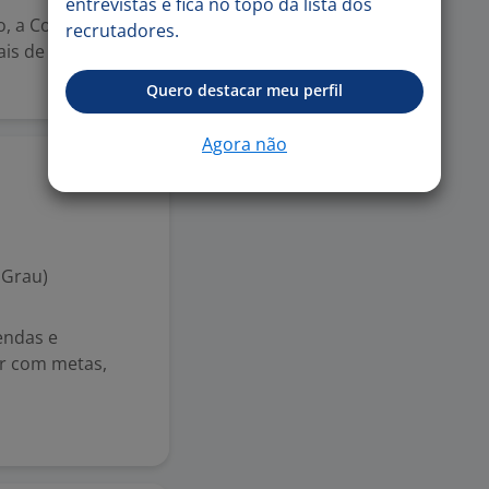
entrevistas e fica no topo da lista dos
ho, a Comando
recrutadores.
ais de 200
Quero destacar meu perfil
Agora não
3 jul
 Grau)
endas e
ar com metas,