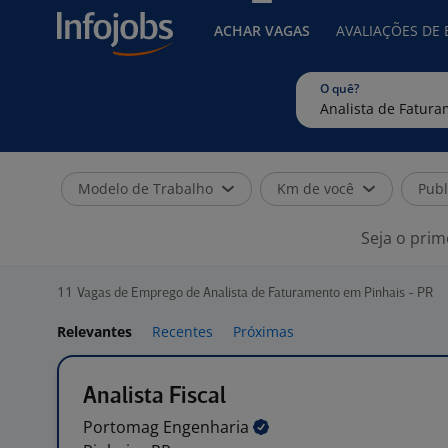
ACHAR VAGAS
AVALIAÇÕES DE
O quê?
Modelo de Trabalho
Km de você
Publ
Seja o prim
11
Vagas de Emprego de Analista de Faturamento em Pinhais - PR
Relevantes
Recentes
Próximas
Analista Fiscal
Portomag
Engenharia