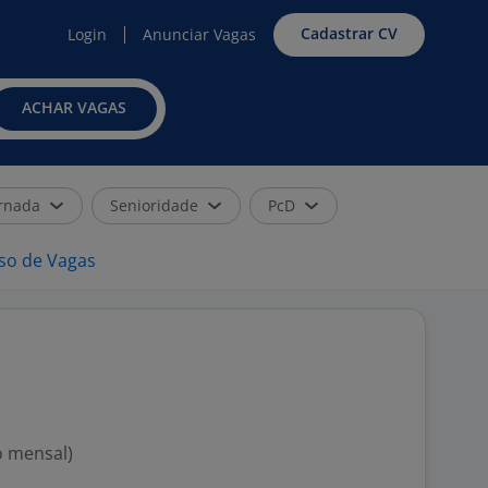
Cadastrar CV
Login
Anunciar Vagas
ACHAR VAGAS
rnada
Senioridade
PcD
iso de Vagas
o mensal)