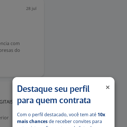
28 jul
encia com
presas do
Destaque seu perfil
27 jul
para quem contrata
GITAIS
LTDA
Com o perfil destacado, você tem até
10x
rior
mais chances
de receber convites para