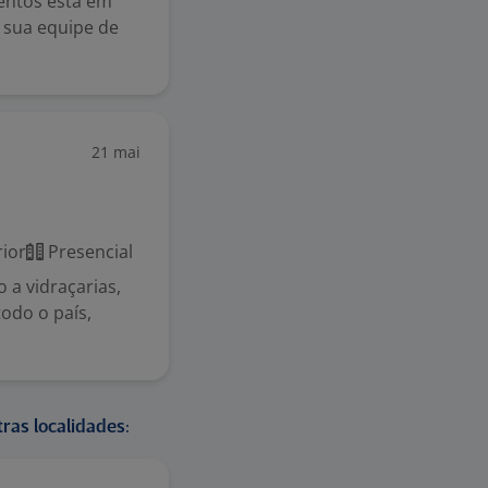
entos está em
r sua equipe de
21 mai
ior
Presencial
 a vidraçarias,
todo o país,
ras localidades: