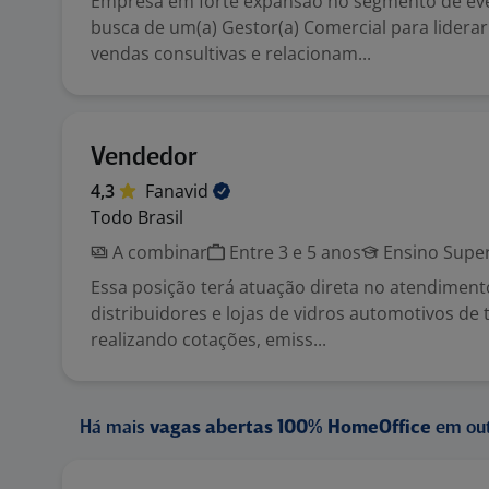
Empresa em forte expansão no segmento de ev
busca de um(a) Gestor(a) Comercial para lidera
vendas consultivas e relacionam...
Vendedor
4,3
Fanavid
Todo Brasil
A combinar
Entre 3 e 5 anos
Ensino Super
Essa posição terá atuação direta no atendimento
distribuidores e lojas de vidros automotivos de 
realizando cotações, emiss...
Há mais
vagas abertas 100% HomeOffice
em out