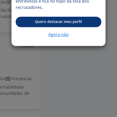
entrevistas e fica no topo da lista dos
ior
Híbrido
recrutadores.
Na Fini,
odutos: elas
Quero destacar meu perfil
Agora não
Ontem
ior
Presencial
i habilidade
ortunidades de