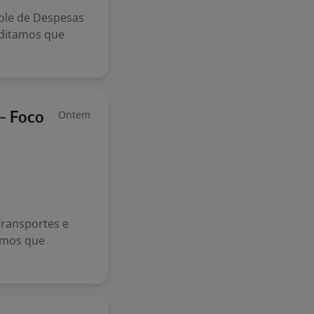
role de Despesas
editamos que
Ontem
 - Foco
Transportes e
tamos que