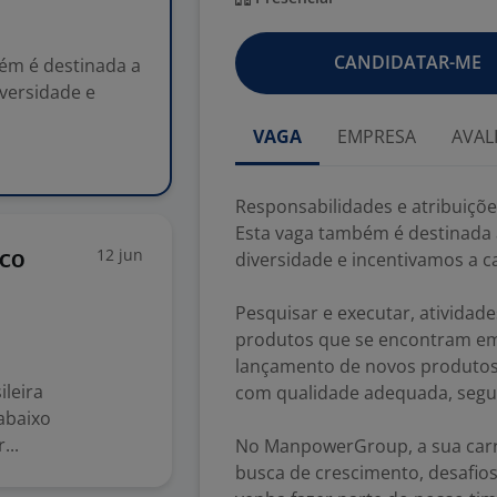
CANDIDATAR-ME
bém é destinada a
iversidade e
VAGA
EMPRESA
AVAL
Responsabilidades e atribuiçõ
Esta vaga também é destinada 
12 jun
ico
diversidade e incentivamos a ca
Pesquisar e executar, atividad
produtos que se encontram em 
lançamento de novos produtos
leira
com qualidade adequada, seguin
abaixo
...
No ManpowerGroup, a sua carr
busca de crescimento, desafios