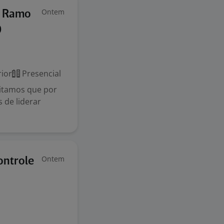
Ontem
- Ramo
D
ior
Presencial
itamos que por
 de liderar
Ontem
ontrole