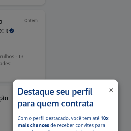
Ontem
o
(C-I)
rulhos - T3
dades:
Destaque seu perfil
Ontem
ção
para quem contrata
Com o perfil destacado, você tem até
10x
mais chances
de receber convites para