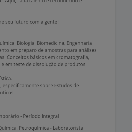
e. Aqui, cada talento é reconhecido e
e seu futuro com a gente !
ímica, Biologia, Biomedicina, Engenharia
ento em preparo de amostras para análises
icas. Conceitos básicos em cromatografia,
e em teste de dissolução de produtos.
stica.
, especificamente sobre Estudos de
uticos.
porário - Período Integral
uímica, Petroquímica - Laboratorista