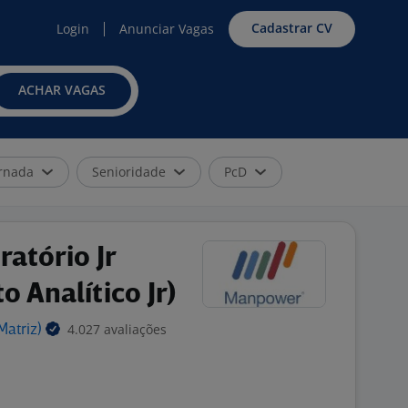
Cadastrar CV
Login
Anunciar Vagas
ACHAR VAGAS
rnada
Senioridade
PcD
ratório Jr
 Analítico Jr)
4.027 avaliações
Matriz)