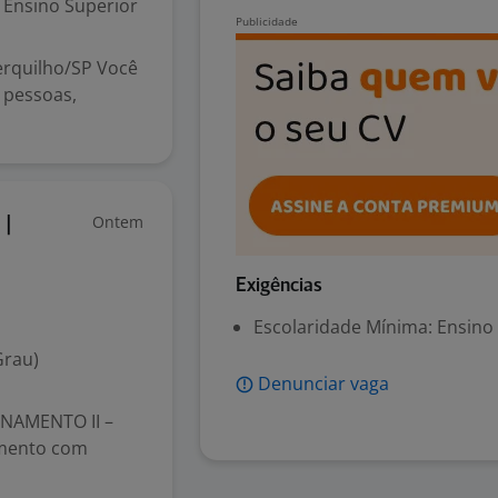
Ensino Superior
erquilho/SP Você
 pessoas,
Ontem
|
Exigências
Escolaridade Mínima: Ensino
Grau)
Denunciar vaga
NAMENTO II –
amento com