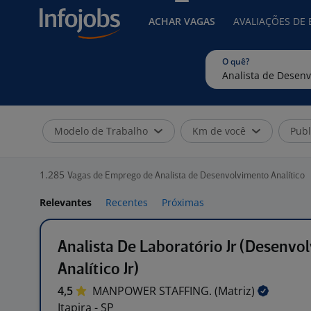
ACHAR VAGAS
AVALIAÇÕES DE
O quê?
Modelo de Trabalho
Km de você
Publ
1.285
Vagas de Emprego de Analista de Desenvolvimento Analítico
Relevantes
Recentes
Próximas
Analista De Laboratório Jr (Desenvo
Analítico Jr)
4,5
MANPOWER STAFFING.
(Matriz)
Itapira - SP