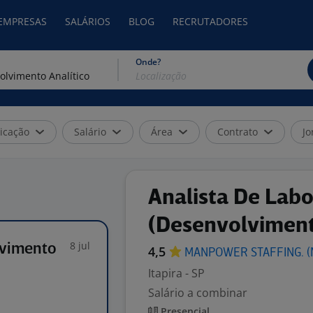
 EMPRESAS
SALÁRIOS
BLOG
RECRUTADORES
Onde?
icação
Salário
Área
Contrato
Jo
Analista De Labo
(Desenvolvimento
8 jul
lvimento
4,5
MANPOWER STAFFING.
(
Itapira - SP
Salário a combinar
Presencial