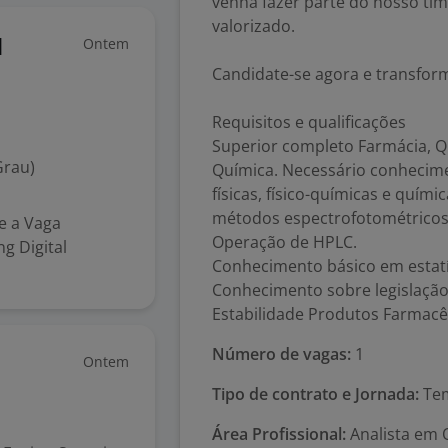
venha fazer parte do nosso tim
valorizado.
Ontem
M
Candidate-se agora e transform
Requisitos e qualificações
Superior completo Farmácia, Qu
Grau)
Química. Necessário conhecim
físicas, físico-químicas e quím
métodos espectrofotométricos 
re a Vaga
Operação de HPLC.
g Digital
Conhecimento básico em estatí
Conhecimento sobre legislação
Estabilidade Produtos Farmacê
Número de vagas:
1
Ontem
Tipo de contrato e Jornada:
Tem
Área Profissional:
Analista em Q