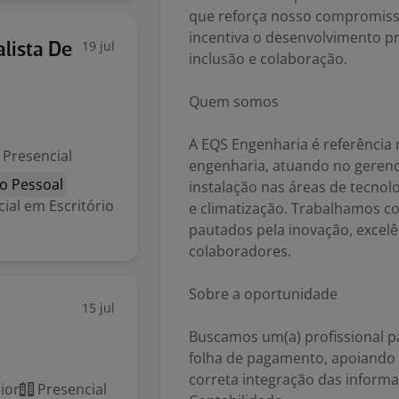
que reforça nosso compromiss
incentiva o desenvolvimento pr
19 jul
lista De
inclusão e colaboração.
Quem somos
A EQS Engenharia é referência 
Presencial
engenharia, atuando no geren
o Pessoal
instalação nas áreas de tecnolo
ial em Escritório
e climatização. Trabalhamos c
pautados pela inovação, excel
colaboradores.
Sobre a oportunidade
15 jul
Buscamos um(a) profissional pa
folha de pagamento, apoiando 
correta integração das inform
ior
Presencial