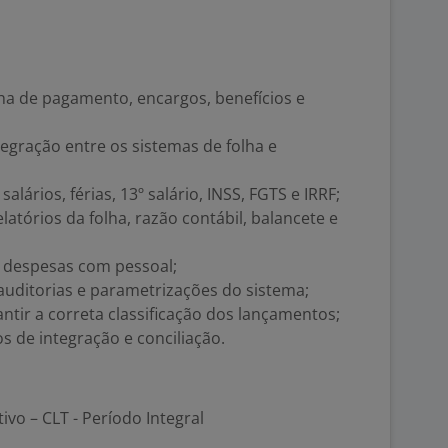
olha de pagamento, encargos, benefícios e
tegração entre os sistemas de folha e
alários, férias, 13º salário, INSS, FGTS e IRRF;
elatórios da folha, razão contábil, balancete e
s despesas com pessoal;
auditorias e parametrizações do sistema;
tir a correta classificação dos lançamentos;
 de integração e conciliação.
tivo – CLT - Período Integral