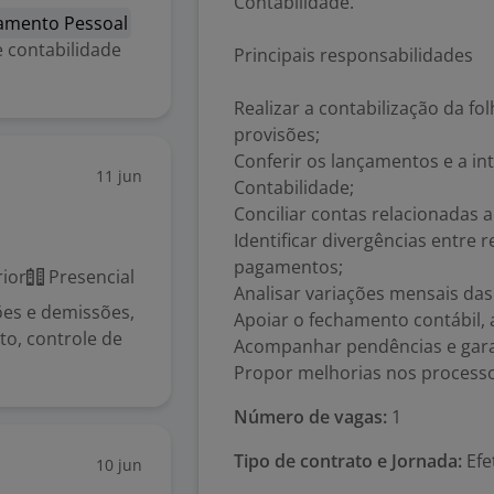
Contabilidade.
tamento Pessoal
e contabilidade
Principais responsabilidades
Realizar a contabilização da f
provisões;
Conferir os lançamentos e a in
11 jun
Contabilidade;
Conciliar contas relacionadas a s
Identificar divergências entre r
pagamentos;
ior
Presencial
Analisar variações mensais da
ões e demissões,
Apoiar o fechamento contábil, 
o, controle de
Acompanhar pendências e garan
Propor melhorias nos processos
Número de vagas:
1
Tipo de contrato e Jornada:
Efe
10 jun