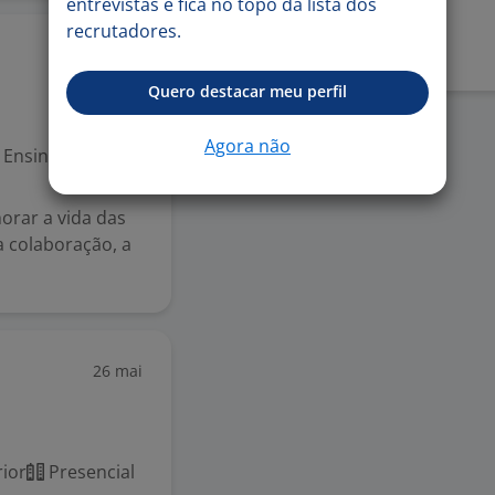
entrevistas e fica no topo da lista dos
Denunciar vaga
recrutadores.
3 jun
Quero destacar meu perfil
Agora não
Ensino Superior
orar a vida das
a colaboração, a
26 mai
ior
Presencial