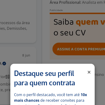
Área Profissional:
Analista em 
rocessos da área
ões, Demissões,
8 jun
A
Exigências
Destaque seu perfil
Escolaridade Mínima: Ensino
ior
Presencial
para quem contrata
 combinar,
Valorizado
rte, premiação
Com o perfil destacado, você tem até
10x
Veículo próprio
mais chances
de receber convites para