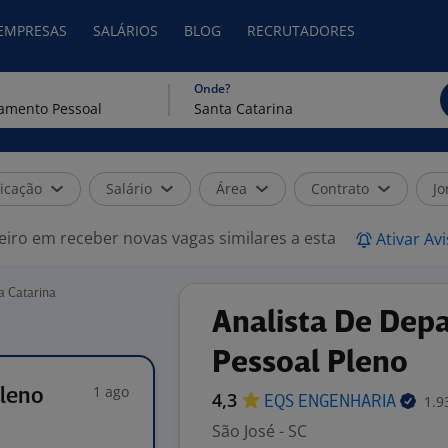
 EMPRESAS
SALÁRIOS
BLOG
RECRUTADORES
Onde?
icação
Salário
Área
Contrato
Jo
eiro em receber novas vagas similares a esta
Ativar Av
a Catarina
Analista De Dep
Pessoal Pleno
1 ago
Pleno
4,3
1.9
EQS
ENGENHARIA
São José - SC