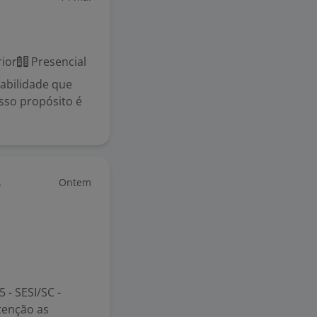
ior
Presencial
bilidade que
sso propósito é
Ontem
e
 - SESI/SC -
atenção as