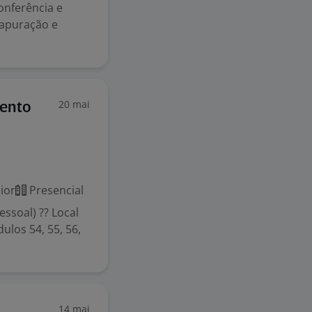
onferência e
apuração e
20 mai
mento
ior
Presencial
ssoal) ?? Local
ulos 54, 55, 56,
14 mai