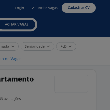
Cadastrar CV
Login
Anunciar Vagas
ACHAR VAGAS
rnada
Senioridade
PcD
iso de Vagas
artamento
33 avaliações