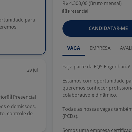
R$ 4.300,00 (Bruto mensal)
Presencial
ortunidade para
ueremos
CANDIDATAR-ME
VAGA
EMPRESA
AVAL
Faça parte da EQS Engenharia!
29 jul
Estamos com oportunidade par
queremos conhecer profission
colaborativo e dinâmico.
ior
Presencial
ões e demissões,
Todas as nossas vagas também 
o, controle de
(PCDs).
Somos uma empresa certificad