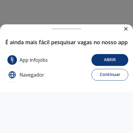
É ainda mais fácil pesquisar vagas no nosso app
App Infojobs
ABRIR
Navegador
Continuar
Ontem
Analista De Sinistro JR
4,6
Empresa
confidencial
Porto Alegre - RS