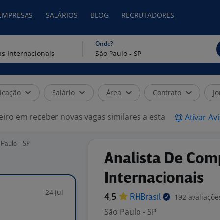
 EMPRESAS
SALÁRIOS
BLOG
RECRUTADORES
Onde?
icação
Salário
Área
Contrato
Jo
eiro em receber novas vagas similares a esta
Ativar Av
 Paulo - SP
Analista De Com
Internacionais
24 jul
4,5
192 avaliaçõe
RHBrasil
São Paulo - SP