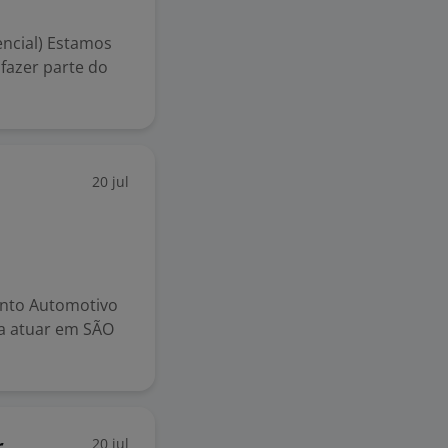
encial) Estamos
fazer parte do
20 jul
nto Automotivo
a atuar em SÃO
20 jul