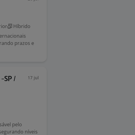
r
ior
Híbrido
ernacionais
rando prazos e
17 jul
 -SP /
sável pelo
ssegurando níveis