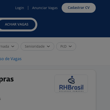
Cadastrar CV
Login
Anunciar Vagas
ACHAR VAGAS
rnada
Senioridade
PcD
iso de Vagas
pras
s