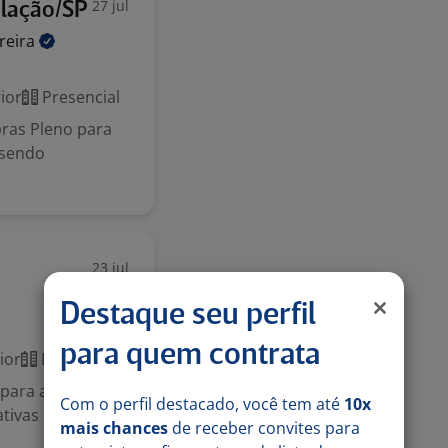
27 jul
olação/SP
reira
ior
Presencial
ras Pleno para
 sendo
23 jul
Destaque seu perfil
para quem contrata
ior
Presencial
para atuar na
Com o perfil destacado, você tem até
10x
tivas
mais chances
de receber convites para