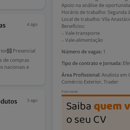
Apoio na análise de oportunid
Horário de trabalho: Segunda à
Local de trabalho: Vila Anastáci
4 ago
as
Benefícios:
-. Vale-transporte
-. Vale-alimentação
ior
Presencial
Número de vagas:
1
ias de compras
Tipo de contrato e Jornada:
Efe
es nacionais e
Área Profissional:
Analista em 
Comércio Exterior, Trader
3 ago
odutos