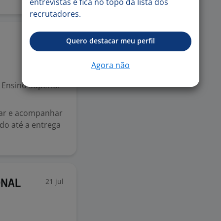
entrevistas e fica no topo da lista dos
recrutadores.
23 jul
Quero destacar meu perfil
Agora não
Ensino Superior
lar e acompanhar
do até a entrega
21 jul
ONAL