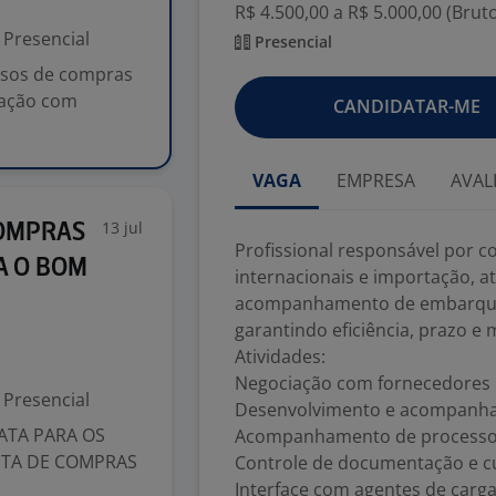
R$ 4.500,00 a R$ 5.000,00 (Brut
Presencial
Presencial
essos de compras
iação com
CANDIDATAR-ME
VAGA
EMPRESA
AVAL
13 jul
COMPRAS
Profissional responsável por 
A O BOM
internacionais e importação, 
acompanhamento de embarques
garantindo eficiência, prazo e
Atividades:
Negociação com fornecedores i
Presencial
Desenvolvimento e acompanha
ATA PARA OS
Acompanhamento de processos
STA DE COMPRAS
Controle de documentação e c
Interface com agentes de carga