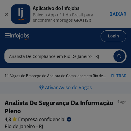
Aplicativo do Infojobs
BAIXAR
Baixe o App nº 1 do Brasil para
encontrar empregos
GRÁTIS!!
Login
11
FILTRAR
Vagas de Emprego de Analista de Compliance em Rio de Janeiro - RJ
Ativar Aviso de Vagas
4 ago
Analista De Segurança Da Informação
Pleno
4,3
Empresa
confidencial
Rio de Janeiro - RJ