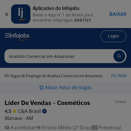
Aplicativo do Infojobs
BAIXAR
Baixe o App nº 1 do Brasil para
encontrar empregos
GRÁTIS!!
Login
65
FILTRAR
Vagas de Emprego de Analista Comercial em Amazonas
Ativar Aviso de Vagas
Ontem
Líder De Vendas - Cosméticos
4,5
C&A
Brasil
Manaus - AM
A combinar
Ensino Médio (2º Grau)
Presencial