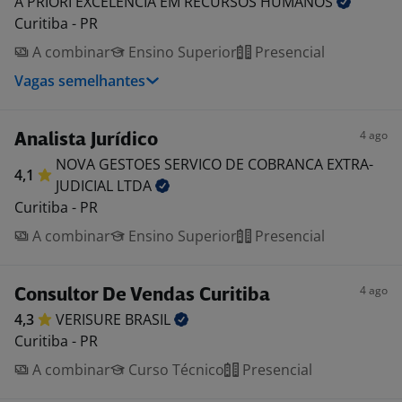
A PRIORI EXCELENCIA EM RECURSOS
HUMANOS
Curitiba - PR
A combinar
Ensino Superior
Presencial
Vagas semelhantes
4 ago
Analista Jurídico
NOVA GESTOES SERVICO DE COBRANCA EXTRA-
4,1
JUDICIAL
LTDA
Curitiba - PR
A combinar
Ensino Superior
Presencial
4 ago
Consultor De Vendas Curitiba
4,3
VERISURE
BRASIL
Curitiba - PR
A combinar
Curso Técnico
Presencial