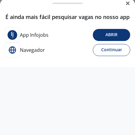
É ainda mais fácil pesquisar vagas no nosso app
App Infojobs
ABRIR
Navegador
Continuar
1 jul
Analista De Suporte Junior - Zona Sul
4,1
Drive
IT
São Paulo - SP
R$ 3.000,00
Entre 3 e 5 anos