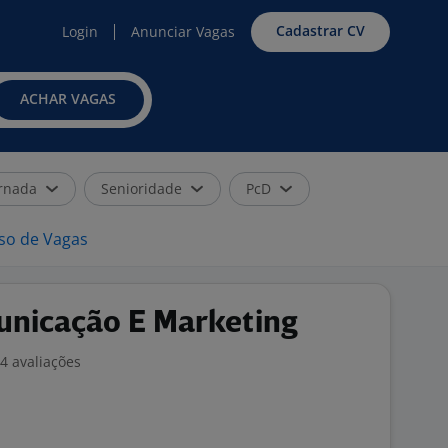
Cadastrar CV
Login
Anunciar Vagas
ACHAR VAGAS
rnada
Senioridade
PcD
iso de Vagas
unicação E Marketing
4 avaliações