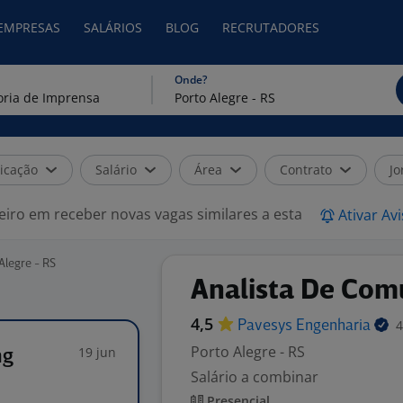
 EMPRESAS
SALÁRIOS
BLOG
RECRUTADORES
Onde?
icação
Salário
Área
Contrato
Jo
eiro em receber novas vagas similares a esta
Ativar Av
Alegre - RS
Analista De Com
4,5
4
Pavesys
Engenharia
Porto Alegre - RS
19 jun
ng
Salário a combinar
Presencial