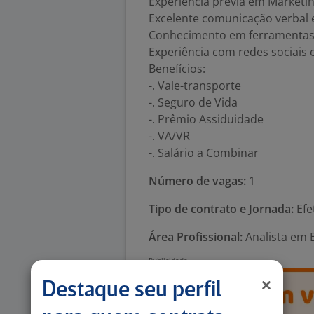
Experiência prévia em Marketin
Excelente comunicação verbal e
Conhecimento em ferramentas d
Experiência com redes sociais e
Benefícios:
-. Vale-transporte
-. Seguro de Vida
-. Prêmio Assiduidade
-. VA/VR
-. Salário a Combinar
Número de vagas:
1
Tipo de contrato e Jornada:
Efe
Área Profissional:
Analista em E
Destaque seu perfil