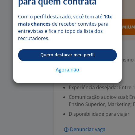
para quem contrata
Com o perfil destacado, você tem até
10x
mais chances
de receber convites para
entrevistas e fica no topo da lista dos
recrutadores.
Exigências
Quero destacar meu perfil
Escolaridade Mínima: Ensino
Agora não
Valorizado
Experiência desejada: Entre 1
Comunicação audiovisual; En
Ensino Superior, Marketing; 
Disponibilidade para viajar
Denunciar vaga