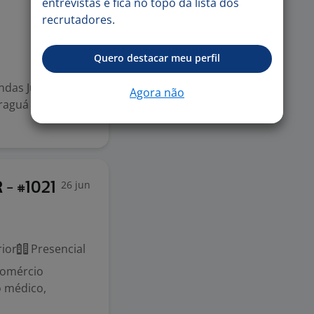
7 jul
entrevistas e fica no topo da lista dos
recrutadores.
Quero destacar meu perfil
ndas Junior para
Agora não
raguá do Sul/SC.
26 jun
 - #1021
ior
Presencial
Comércio
o médico,