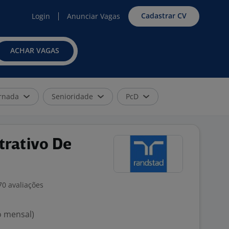
Cadastrar CV
Login
Anunciar Vagas
ACHAR VAGAS
rnada
Senioridade
PcD
trativo De
70 avaliações
o mensal)