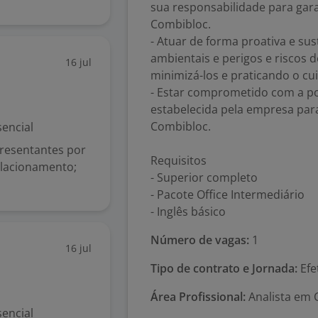
sua responsabilidade para gar
Combibloc.
- Atuar de forma proativa e sus
ambientais e perigos e riscos 
16 jul
minimizá-los e praticando o cu
- Estar comprometido com a po
estabelecida pela empresa par
Combibloc.
encial
presentantes por
Requisitos
relacionamento;
- Superior completo
- Pacote Office Intermediário
- Inglês básico
Número de vagas:
1
16 jul
Tipo de contrato e Jornada:
Efe
Área Profissional:
Analista em 
encial