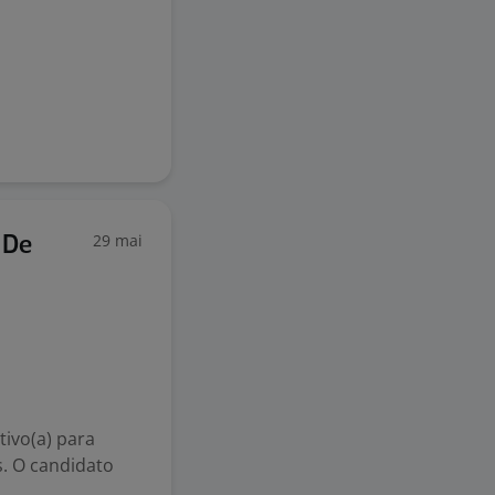
/SP
29 mai
 De
tivo(a) para
s. O candidato