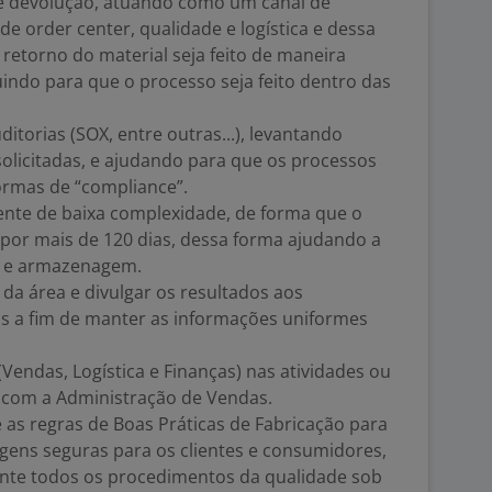
de devolução, atuando como um canal de
e order center, qualidade e logística e dessa
retorno do material seja feito de maneira
indo para que o processo seja feito dentro das
ditorias (SOX, entre outras...), levantando
licitadas, e ajudando para que os processos
ormas de “compliance”.
ente de baixa complexidade, de forma que o
or mais de 120 dias, dessa forma ajudando a
io e armazenagem.
s da área e divulgar os resultados aos
s a fim de manter as informações uniformes
 (Vendas, Logística e Finanças) nas atividades ou
 com a Administração de Vendas.
 as regras de Boas Práticas de Fabricação para
gens seguras para os clientes e consumidores,
te todos os procedimentos da qualidade sob