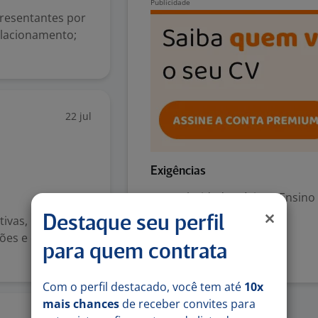
presentantes por
relacionamento;
22 jul
Exigências
Escolaridade Mínima: Ensino
ativas, mantendo
Destaque seu perfil
Denunciar vaga
ões e esclarecim
para quem contrata
Com o perfil destacado, você tem até
10x
mais chances
de receber convites para