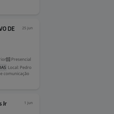
25 jun
VO DE
ior
Presencial
DAS
Local: Pedro
o e comunicação
1 jun
 Jr