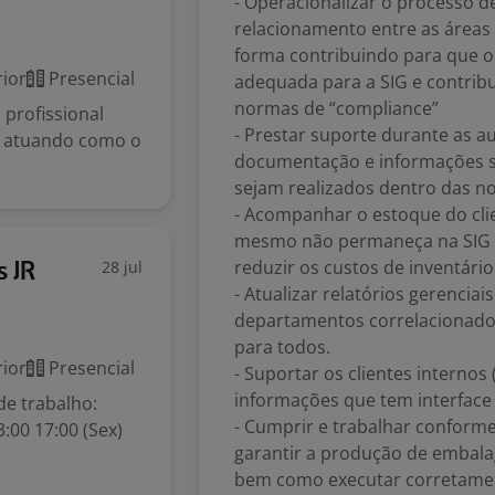
- Operacionalizar o processo 
relacionamento entre as áreas d
forma contribuindo para que o 
ior
Presencial
adequada para a SIG e contribu
normas de “compliance”
profissional
- Prestar suporte durante as au
e, atuando como o
documentação e informações so
sejam realizados dentro das n
- Acompanhar o estoque do cli
mesmo não permaneça na SIG p
reduzir os custos de inventár
28 jul
s JR
- Atualizar relatórios gerenciai
departamentos correlacionado
para todos.
ior
Presencial
- Suportar os clientes internos
informações que tem interface
de trabalho:
- Cumprir e trabalhar conforme
3:00 17:00 (Sex)
garantir a produção de embala
bem como executar corretamen