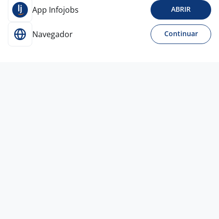
App Infojobs
ABRIR
Navegador
Continuar
Para Candidatos
Acesse o site de empregos líder e se candidate a
vagas adequadas ao seu perfil de forma fácil e
rápida.