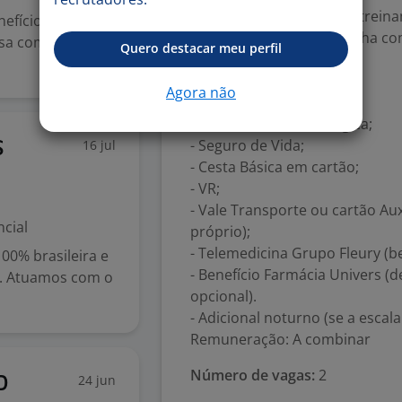
Ter disponibilidade para trein
efícios do
Esta oportunidade trabalha co
esa com presença
Quero destacar meu perfil
Benefícios:
Agora não
- Assistência Médica;
- Assistência Odontológica;
- Seguro de Vida;
16 jul
S
- Cesta Básica em cartão;
- VR;
- Vale Transporte ou cartão Au
cial
próprio);
- Telemedicina Grupo Fleury (be
0% brasileira e
- Benefício Farmácia Univers (
il. Atuamos com o
opcional).
- Adicional noturno (se a escal
Remuneração: A combinar
Número de vagas:
2
24 jun
D