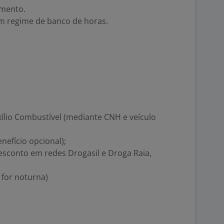
amento.
m regime de banco de horas.
xílio Combustível (mediante CNH e veículo
nefício opcional);
desconto em redes Drogasil e Droga Raia,
a for noturna)