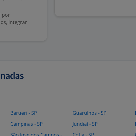
l por
os, integrar
onadas
Barueri - SP
Guarulhos - SP
Campinas - SP
Jundiaí - SP
São José dos Campos -
Cotia - SP