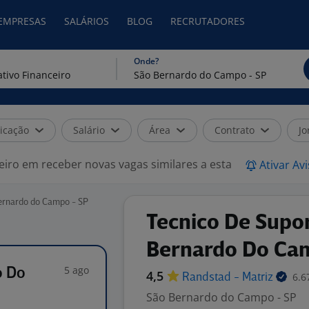
 EMPRESAS
SALÁRIOS
BLOG
RECRUTADORES
Onde?
icação
Salário
Área
Contrato
Jo
eiro em receber novas vagas similares a esta
Ativar Av
Bernardo do Campo - SP
Tecnico De Supor
Bernardo Do Ca
5 ago
o Do
4,5
6.6
Randstad -
Matriz
São Bernardo do Campo - SP