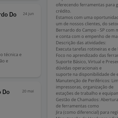
oferecendo ferramentas para ge
crédito.
24 jun
rdo Do
Estamos com uma oportunidade 
um de nossos clientes, do seto
Bernardo do Campo - SP com ma
e conta com o empenho de mai
Descrição das atividades:
Executa tarefas rotineiras e d
o técnica e
Foco no aprendizado das ferr
ção e
Suporte Básico, Virtual e Prese
dúvidas operacionais e
suporte na disponibilidade de
Manutenção de Periféricos: Li
impressoras, organização de
20 mai
o Do
estações de trabalho e equipam
Gestão de Chamados: Abertura 
de ferramentas como
Jira (como diferencial) para regi