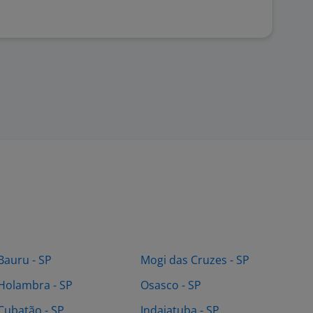
Bauru - SP
Mogi das Cruzes - SP
Holambra - SP
Osasco - SP
Cubatão - SP
Indaiatuba - SP