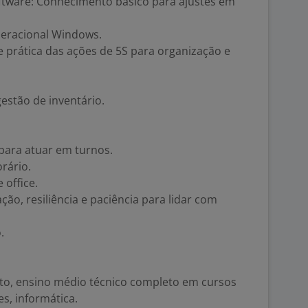
tware: Conhecimento básico para ajustes em
peracional Windows.
 prática das ações de 5S para organização e
estão de inventário.
para atuar em turnos.
orário.
office.
ção, resiliência e paciência para lidar com
.
to, ensino médio técnico completo em cursos
, informática.