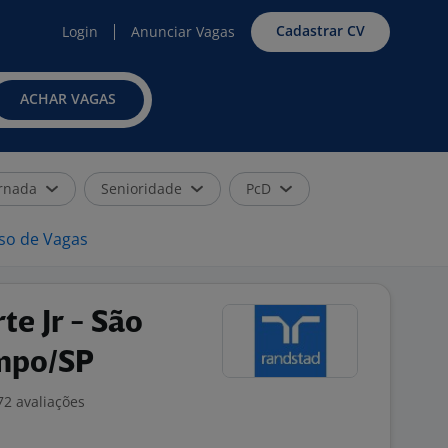
Cadastrar CV
Login
Anunciar Vagas
ACHAR VAGAS
rnada
Senioridade
PcD
iso de Vagas
te Jr - São
mpo/SP
72 avaliações