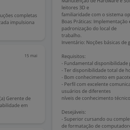
Manutenção de Hardware e Sof
leitores 3D e
familiaridade com o sistema o
oluções completas
Boas Práticas: Implementação e
zada impulsiona
padronização do local de
trabalho.
Inventário: Noções básicas de g
15 mai
Requisitos:
- Fundamental disponibilidade 
- Ter disponibilidade total de h
- Bom conhecimento em pacote 
- Perfil com excelente comunica
usuários de diferentes
níveis de conhecimento técnico
(a) Gerente de
habilidade em
Desejáveis:
- Superior cursando ou comple
de formatação de computadores