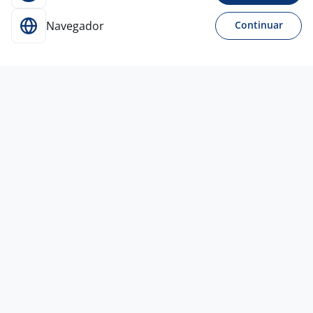
Navegador
Continuar
Para Candidatos
Acesse o site de empregos líder e se candidate a
vagas adequadas ao seu perfil de forma fácil e
rápida.