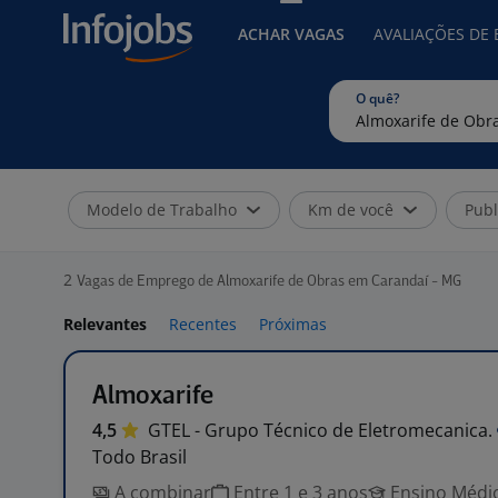
ACHAR VAGAS
AVALIAÇÕES DE
O quê?
Modelo de Trabalho
Km de você
Publ
2
Vagas de Emprego de Almoxarife de Obras em Carandaí - MG
Relevantes
Recentes
Próximas
Almoxarife
4,5
GTEL - Grupo Técnico de
Eletromecanica.
Todo Brasil
A combinar
Entre 1 e 3 anos
Ensino Médio