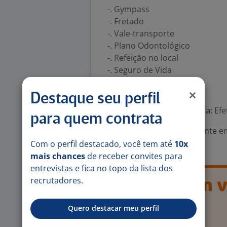
-. Gympass
-. Fretado
-. Vale-transporte
-. Plano Odontológico
-. Refeição no local
-. Seguro de Vida
Número de vagas:
3
Destaque seu perfil
Tipo de contrato e Jornada:
Efe
para quem contrata
Área Profissional:
Assistente em
Manutenção Elétrica
Com o perfil destacado, você tem até
10x
mais chances
de receber convites para
entrevistas e fica no topo da lista dos
recrutadores.
Quero destacar meu perfil