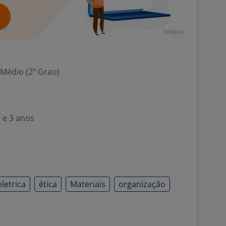
 Médio (2º Grau)
 e 3 anos
eletrica
ética
Materiais
organização