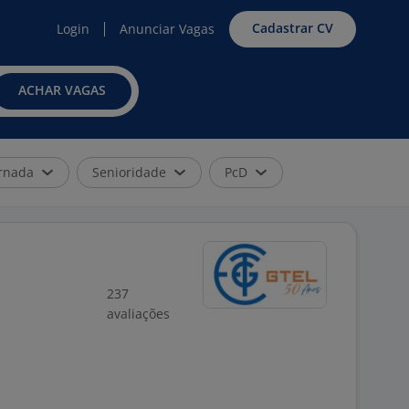
Cadastrar CV
Login
Anunciar Vagas
ACHAR VAGAS
rnada
Senioridade
PcD
237
avaliações