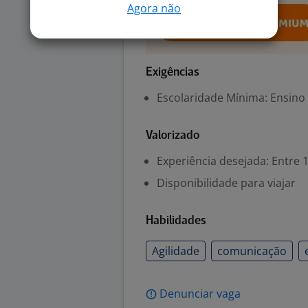
Agora não
Exigências
Escolaridade Mínima: Ensino
Valorizado
Experiência desejada: Entre 1
Disponibilidade para viajar
Habilidades
Agilidade
comunicação
Denunciar vaga