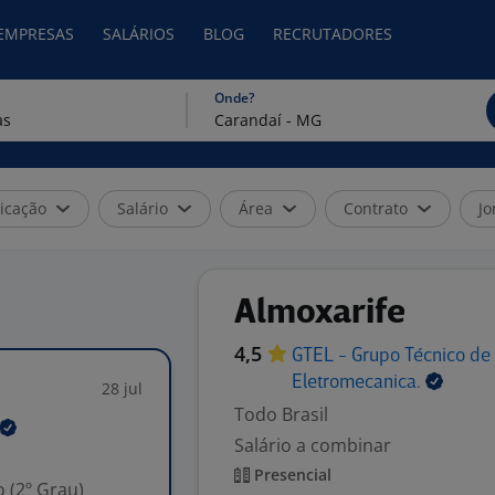
 EMPRESAS
SALÁRIOS
BLOG
RECRUTADORES
Onde?
icação
Salário
Área
Contrato
Jo
Almoxarife
4,5
GTEL - Grupo Técnico de
Eletromecanica.
28 jul
Todo Brasil
Salário a combinar
Presencial
 (2º Grau)