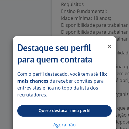
Requisitos
Ensino Fundamental;
Idade mínima: 18 anos;
Disponibilidade para trabalhar
Disponibilidade para trabalhar
Disponibilidade para trabalhar
escala;
Destaque seu perfil
Organização e responsabilidad
para quem contrata
Atenção aos detalhes;
Disposição física para rotina o
Facilidade para trabalhar em e
Com o perfil destacado, você tem até
10x
Experiência anterior não é obri
mais chances
de receber convites para
Perfil desejado
entrevistas e fica no topo da lista dos
Buscamos uma pessoa organizad
recrutadores.
rotina de depósito.
O perfil ideal é de alguém que
Quero destacar meu perfil
de estoque, apoio à reposição 
Experiência anterior em depósit
Agora não
supermercado ou carga e desca