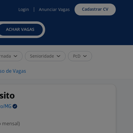
Cadastrar CV
Login
Anunciar Vagas
ACHAR VAGAS
rnada
Senioridade
PcD
iso de Vagas
sito
ro/MG
o mensal)