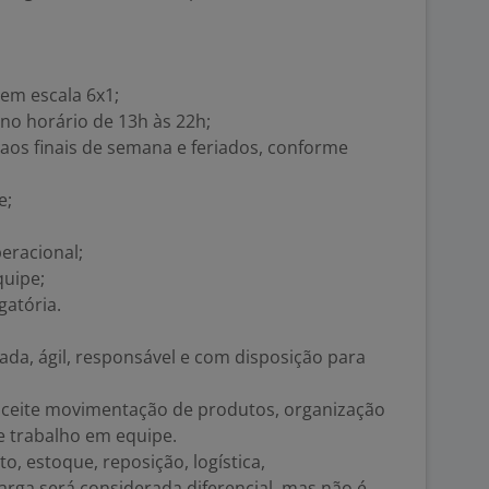
 em escala 6x1;
 no horário de 13h às 22h;
 aos finais de semana e feriados, conforme
e;
peracional;
quipe;
gatória.
a, ágil, responsável e com disposição para
 aceite movimentação de produtos, organização
e trabalho em equipe.
o, estoque, reposição, logística,
rga será considerada diferencial, mas não é