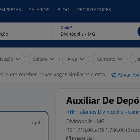
 EMPRESAS
SALÁRIOS
BLOG
RECRUTADORES
Onde?
icação
Salário
Área
Contrato
Jo
eiro em receber novas vagas similares a esta
Ativar Av
Auxiliar De Depó
RHF Talentos Divinopolis -
Cent
Divinópolis - MG
7 jul
R$ 1.718,00 a R$ 1.786,00 (Brut
Presencial