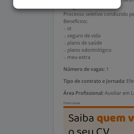
obrigatória.
Processo seletivo conduzido pe
Benefícios:
-. vt
-. seguro de vida
-. plano de saúde
-. plano odontológico
-. meu extra
Número de vagas:
1
Tipo de contrato e Jornada:
Efet
Área Profissional:
Auxiliar em 