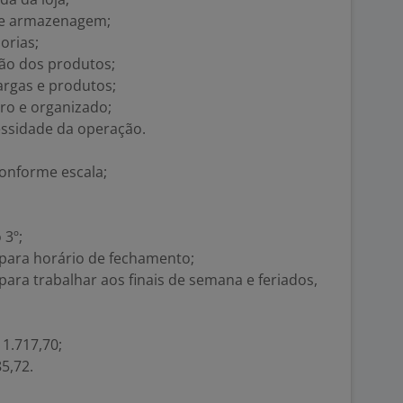
 de armazenagem;
orias;
ção dos produtos;
argas e produtos;
ro e organizado;
ssidade da operação.
conforme escala;
 3º;
 para horário de fechamento;
para trabalhar aos finais de semana e feriados,
 1.717,70;
85,72.