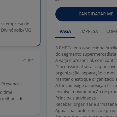
CANDIDATAR-ME
para empresa de
Divinópolis/MG.
VAGA
EMPRESA
COMP
A RHF Talentos seleciona Auxil
do segmento supermercadista 
21 jun
A vaga é presencial, com contr
O profissional será responsáve
organização, separação e mov
manter o estoque organizado e 
Presencial
A função exige disposição físic
envolve movimentação de produ
m time
Principais atividades
a milhões de
Receber, organizar e armazena
Apoiar na conferência de prod
Separar itens conforme demand