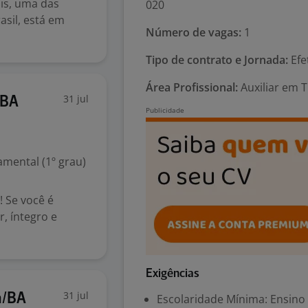
lis, uma das
020
sil, está em
Número de vagas:
1
Tipo de contrato e Jornada:
Efe
Área Profissional:
Auxiliar em T
31 jul
/BA
mental (1º grau)
 Se você é
, íntegro e
Exigências
31 jul
a/BA
Escolaridade Mínima: Ensino