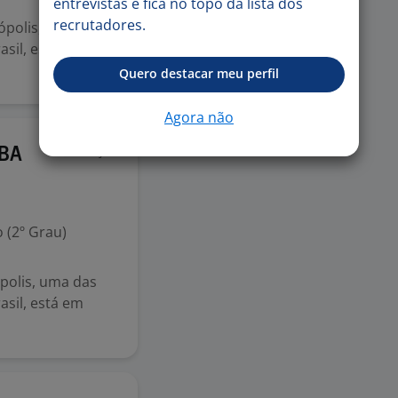
entrevistas e fica no topo da lista dos
recrutadores.
rópolis, uma das
sil, está em
Quero destacar meu perfil
Agora não
13 jul
/BA
 (2º Grau)
ópolis, uma das
sil, está em