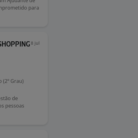
 um Ajudante de
omprometido para
8 jul
SHOPPING
 (2º Grau)
estão de
os pessoas