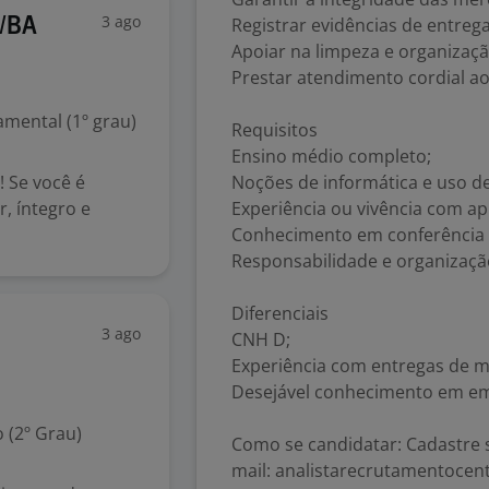
3 ago
Registrar evidências de entre
o/BA
Apoiar na limpeza e organizaçã
Prestar atendimento cordial ao
mental (1º grau)
Requisitos
Ensino médio completo;
 Se você é
Noções de informática e uso de
, íntegro e
Experiência ou vivência com apl
Conhecimento em conferência 
Responsabilidade e organizaçã
Diferenciais
3 ago
CNH D;
Experiência com entregas de m
Desejável conhecimento em emi
 (2º Grau)
Como se candidatar: Cadastre s
mail: analistarecrutamentoce