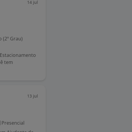
14 jul
 (2º Grau)
 Estacionamento
cê tem
13 jul
Presencial