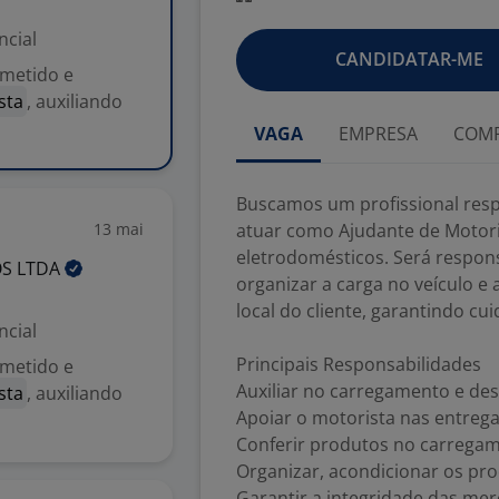
ncial
CANDIDATAR-ME
metido e
sta
, auxiliando
VAGA
EMPRESA
COMP
Buscamos um profissional res
13 mai
atuar como Ajudante de Motori
eletrodomésticos. Será respon
OS
LTDA
organizar a carga no veículo 
local do cliente, garantindo cui
ncial
Principais Responsabilidades
metido e
Auxiliar no carregamento e de
sta
, auxiliando
Apoiar o motorista nas entrega
Conferir produtos no carrega
Organizar, acondicionar os pr
Garantir a integridade das mer