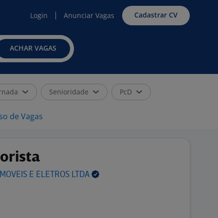
Cadastrar CV
Login
Anunciar Vagas
ACHAR VAGAS
rnada
Senioridade
PcD
iso de Vagas
orista
 MOVEIS E ELETROS
LTDA