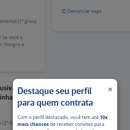
Denunciar vaga
mental (1º grau)
 Se você é
, íntegro e
15 jul
lusiva
Destaque seu perfil
oinhas/BA
para quem contrata
Com o perfil destacado, você tem até
10x
 (2º Grau)
mais chances
de receber convites para