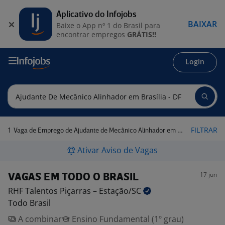
Aplicativo do Infojobs
BAIXAR
Baixe o App nº 1 do Brasil para
encontrar empregos
GRÁTIS!!
Login
1
FILTRAR
Vaga de Emprego de Ajudante de Mecânico Alinhador em Brasília - DF
Ativar Aviso de Vagas
17 jun
VAGAS EM TODO O BRASIL
RHF Talentos Piçarras –
Estação/SC
Todo Brasil
A combinar
Ensino Fundamental (1º grau)