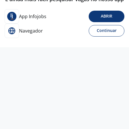
App Infojobs
ABRIR
Navegador
Continuar
23 jun
Ajudante De Obras
Bueno Lima
construções
Cotia - SP
R$ 2.300,00 a R$ 2.550,00
Ensino Fundamental (1º grau)
Presencial