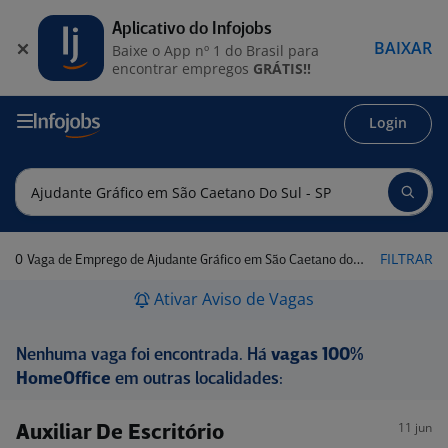
Aplicativo do Infojobs
BAIXAR
Baixe o App nº 1 do Brasil para
encontrar empregos
GRÁTIS!!
Login
0
FILTRAR
Vaga de Emprego de Ajudante Gráfico em São Caetano do Sul - SP
Ativar Aviso de Vagas
Nenhuma vaga foi encontrada. Há
vagas 100%
HomeOffice
em outras localidades:
11 jun
Auxiliar De Escritório