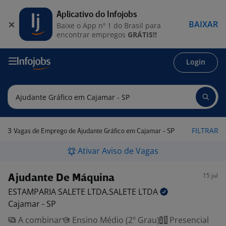
Aplicativo do Infojobs
BAIXAR
Baixe o App nº 1 do Brasil para
encontrar empregos
GRÁTIS!!
Login
3
FILTRAR
Vagas de Emprego de Ajudante Gráfico em Cajamar - SP
Ativar Aviso de Vagas
15 jul
Ajudante De Máquina
ESTAMPARIA SALETE LTDA.SALETE
LTDA
Cajamar - SP
A combinar
Ensino Médio (2º Grau)
Presencial