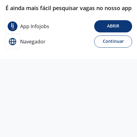
É ainda mais fácil pesquisar vagas no nosso app
App Infojobs
ABRIR
Navegador
Continuar
Para Candidatos
Acesse o site de empregos líder e se candidate a
vagas adequadas ao seu perfil de forma fácil e
rápida.