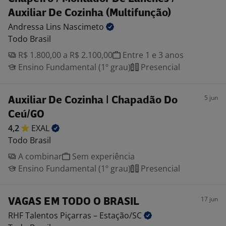
Auxiliar De Cozinha (Multifunção)
Andressa Lins
Nascimeto
Todo Brasil
R$ 1.800,00 a R$ 2.100,00
Entre 1 e 3 anos
Ensino Fundamental (1º grau)
Presencial
5 jun
Auxiliar De Cozinha | Chapadão Do
Ceú/GO
4,2
EXAL
Todo Brasil
A combinar
Sem experiência
Ensino Fundamental (1º grau)
Presencial
17 jun
VAGAS EM TODO O BRASIL
RHF Talentos Piçarras –
Estação/SC