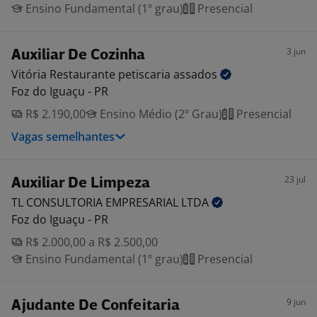
Ensino Fundamental (1º grau)
Presencial
3 jun
Auxiliar De Cozinha
Vitória Restaurante petiscaria
assados
Foz do Iguaçu - PR
R$ 2.190,00
Ensino Médio (2º Grau)
Presencial
Vagas semelhantes
23 jul
Auxiliar De Limpeza
TL CONSULTORIA EMPRESARIAL
LTDA
Foz do Iguaçu - PR
R$ 2.000,00 a R$ 2.500,00
Ensino Fundamental (1º grau)
Presencial
9 jun
Ajudante De Confeitaria