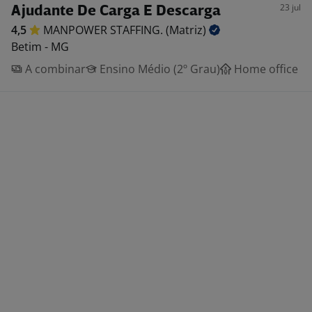
23 jul
Ajudante De Carga E Descarga
4,5
MANPOWER STAFFING.
(Matriz)
Betim - MG
A combinar
Ensino Médio (2º Grau)
Home office