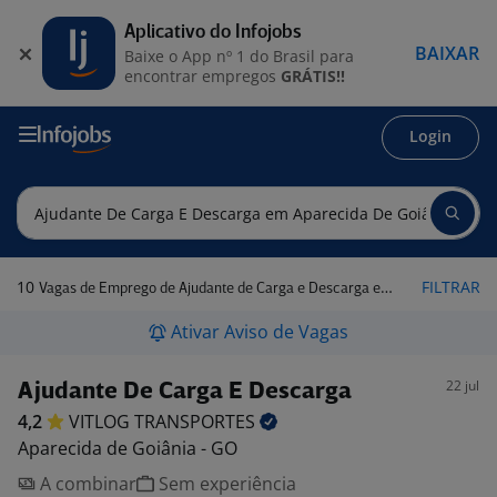
Aplicativo do Infojobs
BAIXAR
Baixe o App nº 1 do Brasil para
encontrar empregos
GRÁTIS!!
Login
10
FILTRAR
Vagas de Emprego de Ajudante de Carga e Descarga em Aparecida de Goiânia - GO
Ativar Aviso de Vagas
22 jul
Ajudante De Carga E Descarga
4,2
VITLOG
TRANSPORTES
Aparecida de Goiânia - GO
A combinar
Sem experiência