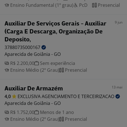
Ensino Fundamental (1º grau)
PcD
Presencial
9 jun
Auxiliar De Serviços Gerais - Auxiliar
(Carga E Descarga, Organização De
Deposito,
37880735000167
Aparecida de Goiânia - GO
R$ 2.200,00
Sem experiência
Ensino Médio (2º Grau)
Presencial
13 mai
Auxiliar De Armazém
4,0
EXCLUSIVA AGENCIAMENTO E
TERCEIRIZACAO
Aparecida de Goiânia - GO
R$ 1.752,00
Menos de 1 ano
Ensino Médio (2º Grau)
Presencial