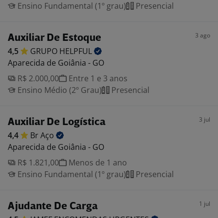
Ensino Fundamental (1º grau)
Presencial
3 ago
Auxiliar De Estoque
4,5
GRUPO
HELPFUL
Aparecida de Goiânia - GO
R$ 2.000,00
Entre 1 e 3 anos
Ensino Médio (2º Grau)
Presencial
3 jul
Auxiliar De Logística
4,4
Br
Aço
Aparecida de Goiânia - GO
R$ 1.821,00
Menos de 1 ano
Ensino Fundamental (1º grau)
Presencial
1 jul
Ajudante De Carga