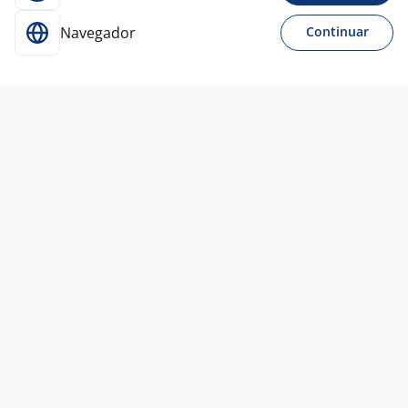
Navegador
Continuar
30 jul
Operador De Atendimento - Home
Office - João Pessoa/PB
REPONTO GENTE E
GESTÃO
João Pessoa - PB
R$ 1.650,00
Ensino Médio (2º Grau)
PcD
Home office
30 jul
Operador De Atendimento - Home
Office - Recife/PE