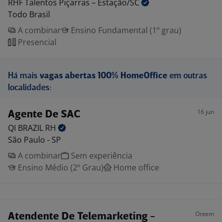
RHF Talentos Piçarras –
Estação/SC
Todo Brasil
A combinar
Ensino Fundamental (1º grau)
Presencial
Há mais
vagas abertas 100% HomeOffice
em outras
localidades:
16 jun
Agente De SAC
QI BRAZIL
RH
São Paulo - SP
A combinar
Sem experiência
Ensino Médio (2º Grau)
Home office
Ontem
Atendente De Telemarketing -