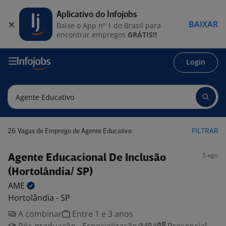
Aplicativo do Infojobs
BAIXAR
Baixe o App nº 1 do Brasil para
encontrar empregos
GRÁTIS!!
Login
26
FILTRAR
Vagas de Emprego de Agente Educativo
5 ago
Agente Educacional De Inclusão
(Hortolândia/ SP)
AME
Hortolândia - SP
A combinar
Entre 1 e 3 anos