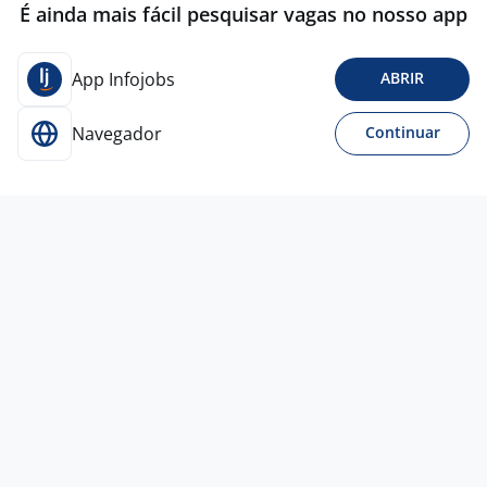
É ainda mais fácil pesquisar vagas no nosso app
App Infojobs
ABRIR
Navegador
Continuar
23 jun
Agente De Pesquisa De Campo
POWERESCO
SOLUÇÕES
Canoas - RS
R$ 1.700,00 a R$ 1.804,00
Ensino Médio (2º Grau)
Presencial
17 jun
Atendente - Cultural - Idiomas