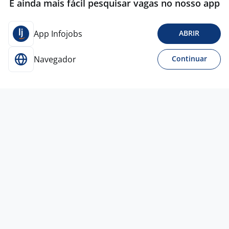
É ainda mais fácil pesquisar vagas no nosso app
App Infojobs
ABRIR
Navegador
Continuar
27 jul
Auxiliar De Serviços Gerais - BOM
DESPACHO / MG
3,7
Empresa
confidencial
Bom Despacho - MG
A combinar
Ensino Fundamental (1º grau)
Presencial
27 jul