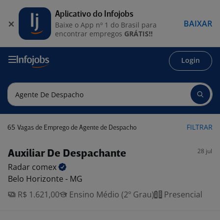
Aplicativo do Infojobs
BAIXAR
Baixe o App nº 1 do Brasil para
encontrar empregos
GRÁTIS!!
Login
65
FILTRAR
Vagas de Emprego de Agente de Despacho
28 jul
Auxiliar De Despachante
Radar
comex
Belo Horizonte - MG
R$ 1.621,00
Ensino Médio (2º Grau)
Presencial