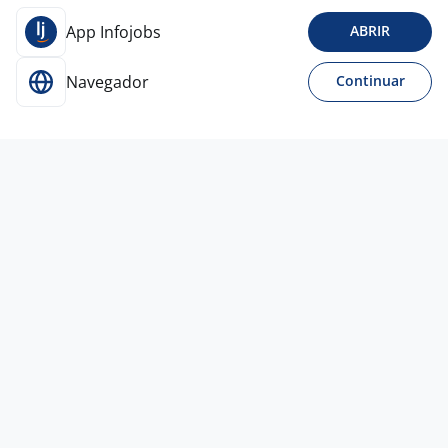
App Infojobs
ABRIR
Navegador
Continuar
Para Candidatos
Acesse o site de empregos líder e se candidate a
vagas adequadas ao seu perfil de forma fácil e
rápida.