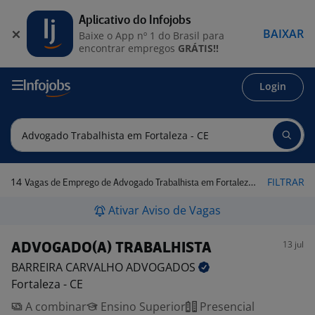
Aplicativo do Infojobs
BAIXAR
Baixe o App nº 1 do Brasil para
encontrar empregos
GRÁTIS!!
Login
14
FILTRAR
Vagas de Emprego de Advogado Trabalhista em Fortaleza - CE
Ativar Aviso de Vagas
13 jul
ADVOGADO(A) TRABALHISTA
BARREIRA CARVALHO
ADVOGADOS
Fortaleza - CE
A combinar
Ensino Superior
Presencial