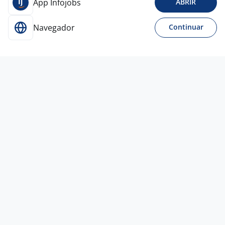
App Infojobs
ABRIR
Navegador
Continuar
Para Candidatos
Acesse o site de empregos líder e se candidate a
vagas adequadas ao seu perfil de forma fácil e
rápida.