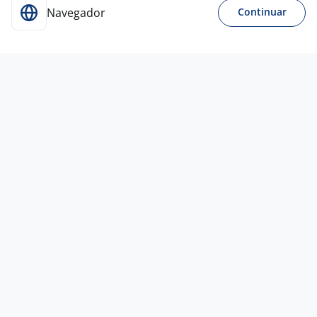
Navegador
Continuar
2 jul
Açougueiro - Cabo Frio E Região
4,2
Grupo
Alvorada
Cabo Frio - RJ
R$ 1.800,00 a R$ 2.200,00
Entre 1 e 3 anos
Ensino Médio (2º Grau)
Presencial
2 jul
Açougueiro - Maricá E Região
4,2
Grupo
Alvorada
Maricá - RJ