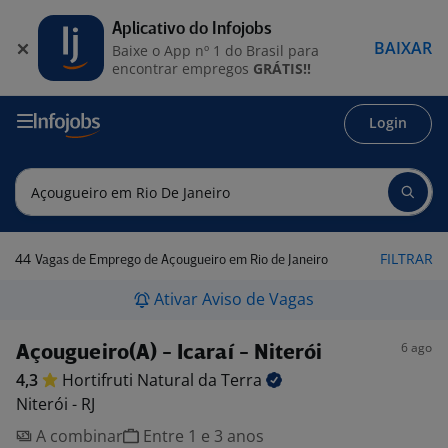
Aplicativo do Infojobs
BAIXAR
Baixe o App nº 1 do Brasil para
encontrar empregos
GRÁTIS!!
Login
44
FILTRAR
Vagas de Emprego de Açougueiro em Rio de Janeiro
Ativar Aviso de Vagas
6 ago
Açougueiro(A) - Icaraí - Niterói
4,3
Hortifruti Natural da
Terra
Niterói - RJ
A combinar
Entre 1 e 3 anos