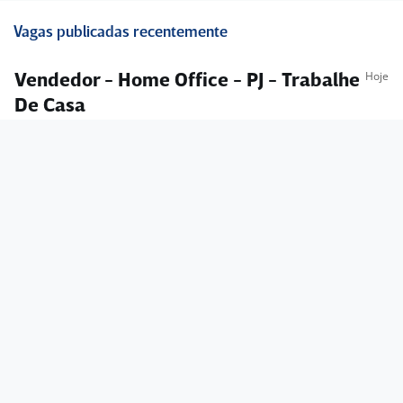
Vagas publicadas recentemente
Hoje
Vendedor - Home Office - PJ - Trabalhe
De Casa
3,4
New Vision
Edtech
Todo Brasil
R$ 3.000,00 a R$ 5.000,00
Ensino Médio (2º Grau)
Home office
Candidatar-me
Hoje
Vendas - Home Office - Trabalhe De
Casa
3,4
New Vision
Edtech
Todo Brasil