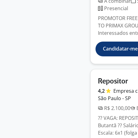
A combinar
Presencial
PROMOTOR FREE 
TO PRIMAX GROU
Interessados ent
Candidatar-me
Repositor
4,2
Empresa
c
São Paulo - SP
R$ 2.100,00
E
?? VAGA: REPOSIT
Butantã ?? Salári
Escala: 6x1 (folga 