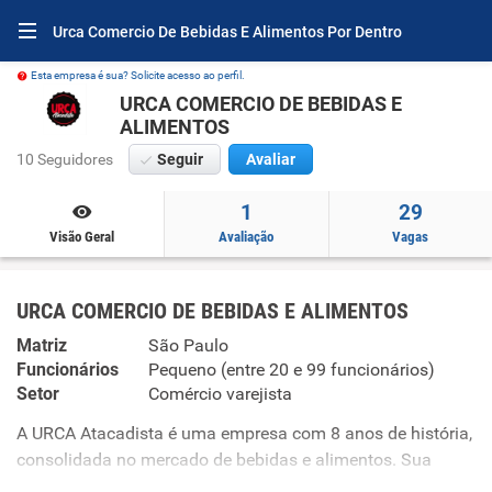
Urca Comercio De Bebidas E Alimentos Por Dentro
Esta empresa é sua? Solicite acesso ao perfil.
URCA COMERCIO DE BEBIDAS E
ALIMENTOS
10 Seguidores
Seguir
Avaliar
1
29
Visão Geral
Avaliação
Vagas
URCA COMERCIO DE BEBIDAS E ALIMENTOS
Matriz
São Paulo
Funcionários
Pequeno (entre 20 e 99 funcionários)
Setor
Comércio varejista
A URCA Atacadista é uma empresa com 8 anos de história,
consolidada no mercado de bebidas e alimentos. Sua
matriz fica Localizada na Avenida Campanella, 339