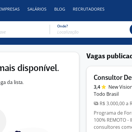
 EMPRESAS
SALÁRIOS
BLOG
RECRUTADORES
Onde?
Vagas publica
mais disponível.
Consultor D
ga da lista.
3,4
New Visio
Todo Brasil
R$ 3.000,00 a 
Programa de Form
100% REMOTO - I
consultores comer