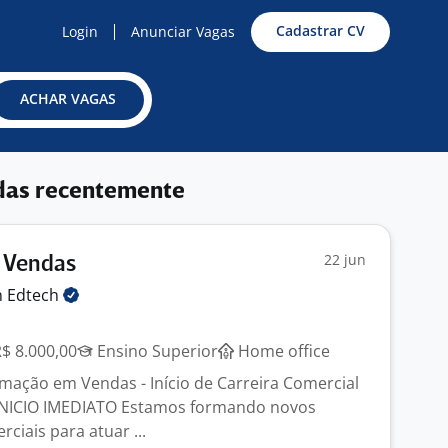
Cadastrar CV
Login
Anunciar Vagas
ACHAR VAGAS
das recentemente
22 jun
e Vendas
n
Edtech
R$ 8.000,00
Ensino Superior
Home office
ação em Vendas - Início de Carreira Comercial
NICIO IMEDIATO Estamos formando novos
ciais para atuar ...