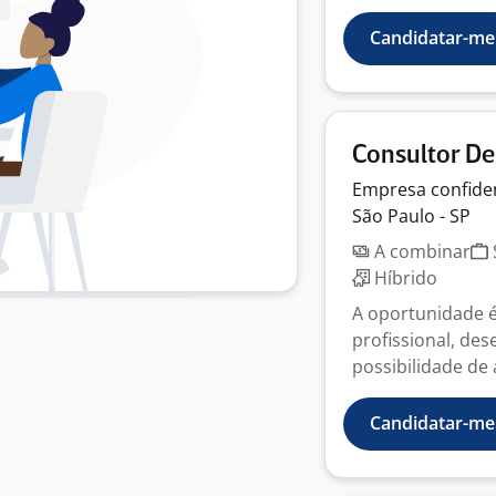
Candidatar-me
Consultor De
Empresa
confide
São Paulo - SP
A combinar
Híbrido
A oportunidade é
profissional, de
possibilidade de 
Candidatar-me