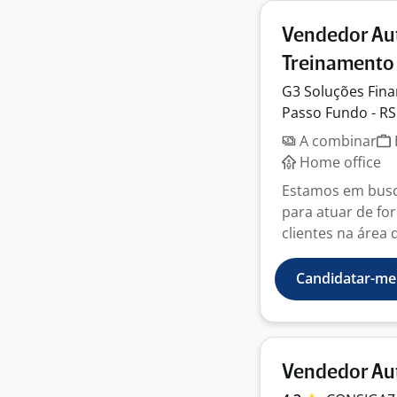
Vendedor Aut
Treinamento 
G3 Soluções
Fina
Passo Fundo - RS
A combinar
Home office
Estamos em busc
para atuar de f
clientes na área d
Candidatar-me
Vendedor A