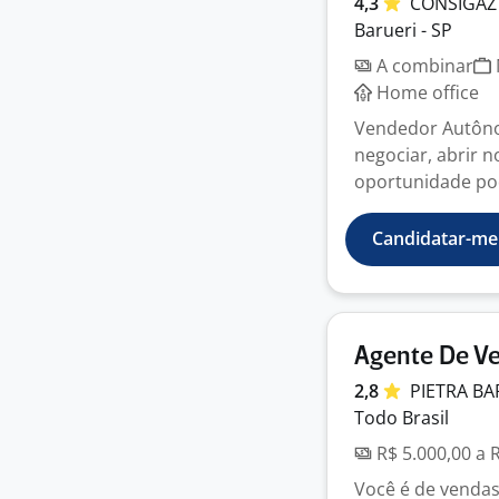
4,3
CONSIGA
Barueri - SP
A combinar
Home office
Vendedor Autônom
negociar, abrir n
oportunidade pod
Candidatar-me
Agente De Ve
2,8
PIETRA
BA
Todo Brasil
R$ 5.000,00 a 
Você é de vendas