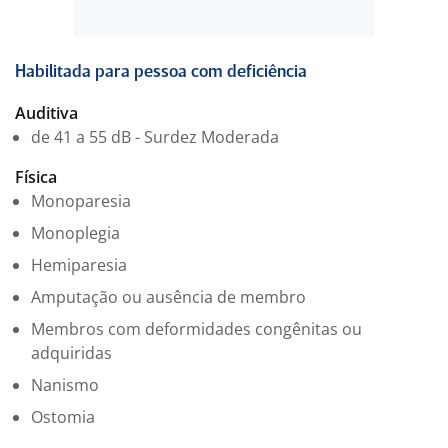
Estamos com oportunidades para o cargo de Auxiliar,
com atuação no Jaguaré, nas seguintes áreas:
?? Administração
?? Financeiro
Habilitada para pessoa com deficiência
?? Jurídico
Auditiva
?? Logística
de 41 a 55 dB - Surdez Moderada
?? Recursos Humanos
Física
Remuneração:
Monoparesia
R$ 2.152,50
Monoplegia
Hemiparesia
Jornada de trabalho:
Segunda a sexta-feira, das 08h às 18h
Amputação ou ausência de membro
Membros com deformidades congênitas ou
Benefícios:
adquiridas
?? Convênio Médico
Nanismo
?? Convênio Odontológico
?? Vale Transporte
Ostomia
??? Vale Alimentação + Vale Refeição em cartão flexível