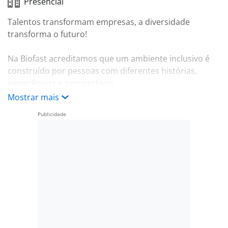
Presencial
Talentos transformam empresas, a diversidade
transforma o futuro!
Na Biofast acreditamos que um ambiente inclusivo é
construído por pessoas com diferentes histórias,
experiências e perspectivas.
Mostrar mais
Por isso, estamos com oportunidades exclusivas para
Pessoas com Deficiência (PCD) que desejam fazer
parte de uma empresa comprometida com o respeito,
a acessibilidade, o desenvolvimento profissional e a
valorização das pessoas.
Se você busca um lugar onde possa crescer, contribuir
e ser reconhecido pelo seu talento, queremos
conhecer você!