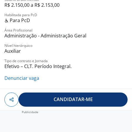
R$ 2.150,00 a R$ 2.153,00
fortalecer uma cultura cada vez mais inclusiva!
Habilitada para PcD
Para PcD
Área Profissional
Administração - Administração Geral
Nível hierárquico
Auxiliar
Tipo de contrato e Jornada
Efetivo – CLT. Período Integral.
Denunciar vaga
CANDIDATAR-ME