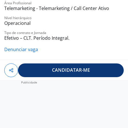
uma equipe que valoriza o desempenho e o
Área Profissional
crescimento profissional, candidate-se agora e
Telemarketing - Telemarketing / Call Center Ativo
aguarde o nosso contato.
Nível hierárquico
Benefícios:
Operacional
-. bonus
Tipo de contrato e Jornada
-. comissionamento
Efetivo – CLT. Período Integral.
-. premiaçoes diarias
-. vale transporte
Denunciar vaga
-. premiações
-. bolsa de estudos
CANDIDATAR-ME