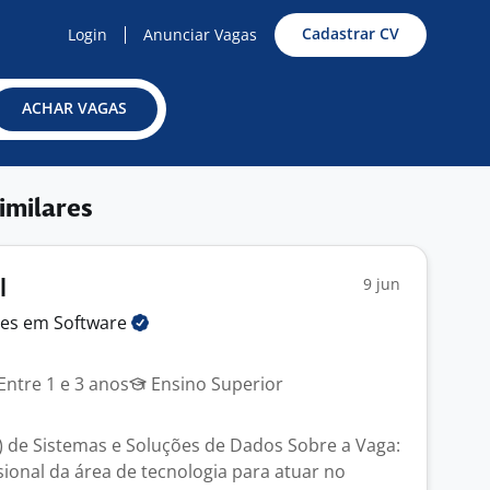
Cadastrar CV
Login
Anunciar Vagas
ACHAR VAGAS
imilares
9 jun
I
ões em
Software
Entre 1 e 3 anos
Ensino Superior
 de Sistemas e Soluções de Dados Sobre a Vaga:
ional da área de tecnologia para atuar no