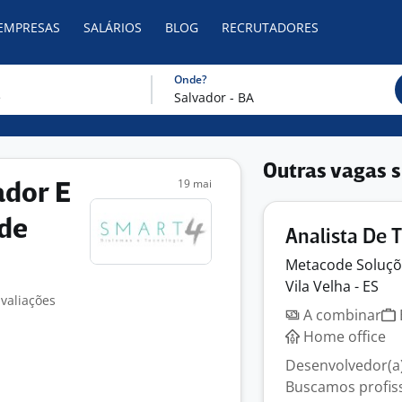
 EMPRESAS
SALÁRIOS
BLOG
RECRUTADORES
Onde?
Outras vagas s
19 mai
ador E
ade
Analista De T
Metacode Soluç
Vila Velha - ES
avaliações
A combinar
Home office
Desenvolvedor(a)
Buscamos profiss