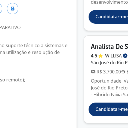
desenvolvimento 
Candidatar-me
PARATIVO
no suporte técnico a sistemas e
Analista De 
na utilização e resolução de
4,5
WILLISA
São José do Rio P
R$ 3.700,00
E
sso remoto);
Oportunidade! Va
José do Rio Pret
- Hibrido Faixa Sal
Candidatar-me