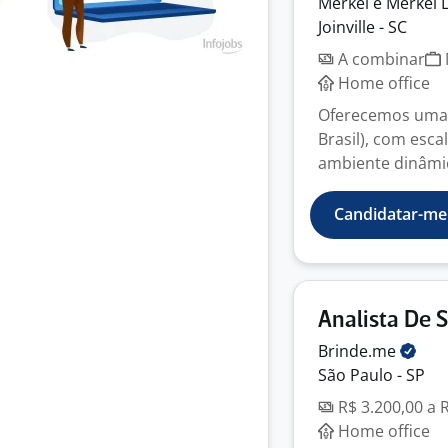
Merkel e Merkel
Joinville - SC
A combinar
Home office
Oferecemos uma 
Brasil), com esc
ambiente dinâmico
Candidatar-me
Analista De 
Brinde.me
São Paulo - SP
R$ 3.200,00 a 
Home office