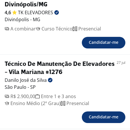
vinculado ao salário, incentivando o uso consciente
Divinópolis/MG
dos recursos.
4,6
TK
ELEVADORES
*Aprenda e evolua com a gente: Oferecemos uma
Divinópolis - MG
plataforma completa de cursos online gratuitos para
A combinar
Curso Técnico
Presencial
desenvolver suas habilidades técnicas,
comportamentais e de idiomas.
Candidatar-me
*Transporte: Benefício concedido conforme legislação
vigente, apoiando seu deslocamento diário.
*Parceiro Chevrolet: Condições especiais para você
27 jul
Técnico De Manutenção De Elevadores
conquistar o seu carro novo.
Benefícios:
- Vila Mariana #1276
-. Assistência Odontológica
Danilo José da
Silva
-.
São Paulo - SP
R$ 2.900,00
Entre 1 e 3 anos
Ensino Médio (2º Grau)
Presencial
Candidatar-me