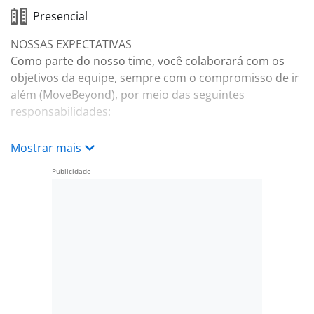
Presencial
NOSSAS EXPECTATIVAS
Como parte do nosso time, você colaborará com os
objetivos da equipe, sempre com o compromisso de ir
além (MoveBeyond), por meio das seguintes
responsabilidades:
-Apoiar os processos de manutenção preventiva de
Mostrar mais
elevadores de baixa complexidade (Elevadores,
Escadas, Esteiras Rolantes e Equipamentos de
Acessibilidade), através de orientação mecânica e
elétrica, garantindo segurança, confiabilidade e
conforto para os usuários.
-Analisar e executar troca de peças e pequenos
reparos.
-Realizar atendimento de chamados da manutenção
corretiva de baixa complexidade e marcas de
equipamentos (Elevadores, Escadas, Esteiras Rolantes