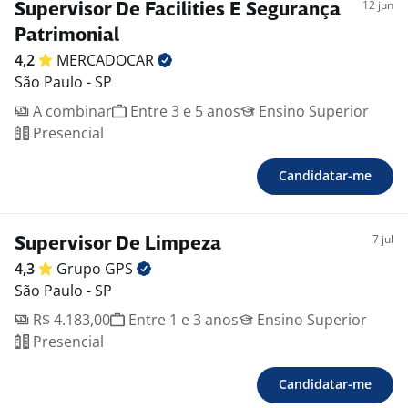
12 jun
venha fazer parte do time Mercadocar!
Supervisor De Facilities E Segurança
Benefícios:
Patrimonial
-. Assistência odontológica
4,2
MERCADOCAR
-. Refeição no local
São Paulo - SP
-. Vale-transporte
A combinar
Entre 3 e 5 anos
Ensino Superior
-. Vale-alimentação
Presencial
-. Convênio com o Sesc
-. Cartão de benefícios
Candidatar-me
-. Plano de Carreira
-. Parcerias com instituições de ensino
-. Assistência médica
7 jul
Supervisor De Limpeza
4,3
Grupo
GPS
São Paulo - SP
R$ 4.183,00
Entre 1 e 3 anos
Ensino Superior
Presencial
Candidatar-me