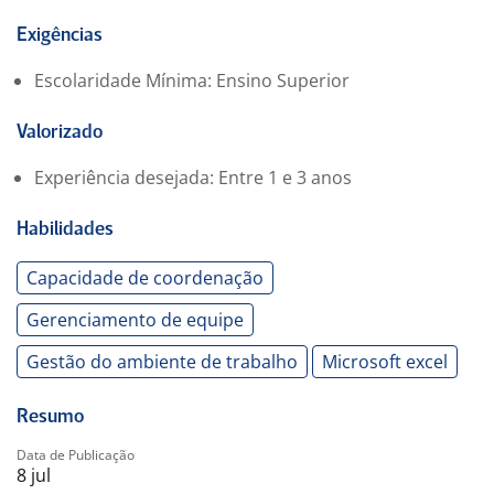
Oferecemos um ambiente de trabalho dinâmico
Acesso a programas de desenvolvimento profissional
Exigências
Oportunidade de crescimento dentro da empresa
Escolaridade Mínima: Ensino Superior
Ambiente de colaboração e aprendizado contínuo
Valorizado
A pessoa que assumir a função terá a chance de
contribuir significativamente para o desenvolvimento e
Experiência desejada: Entre 1 e 3 anos
a eficiência da empresa.
Benefícios:
Habilidades
-. VALE ALIMENTAÇÃO
-. CONVÊNIO ODONTOLÓGICO
Capacidade de coordenação
-. CONVÊNIO MÉDICO
Gerenciamento de equipe
-. TOTAL PASS
-. SEGURO DE VIDA
Gestão do ambiente de trabalho
Microsoft excel
Resumo
Data de Publicação
8 jul